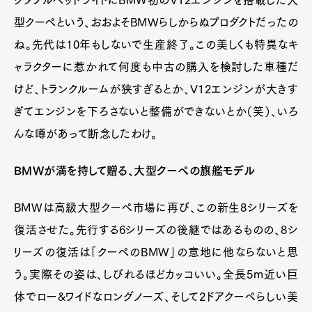
クタブルヘッドライトにBMW初のV12エンジンを搭載した大
型クーペという、おおよそBMWらしからぬプロダクトだったの
ね。先代は10年もしないで生産終了。この美しくも特異なキ
ャラクターに惹かれて何度も中古の購入を検討した車種だ
けど、トランクルームが狭すぎるとか、V12エンジンが大きす
ぎてエンジンを下ろさないと整備ができないとか（笑）、いろ
んな噂があって断念したわけ。
BMWが満を持して贈る、大型クーペの旗艦モデル
BMWは高級大型クーペ市場に再び、この新生8シリーズを
復活させた。先行する6シリーズの後継ではあるものの、8シ
リーズの復活は「クーペのBMW」の意地に他ならないと思
う。実際その姿は、しびれるほどカッコいい。全長5m近い巨
体でロー&ワイドなロングノーズ、そして2ドアクーペらしい美