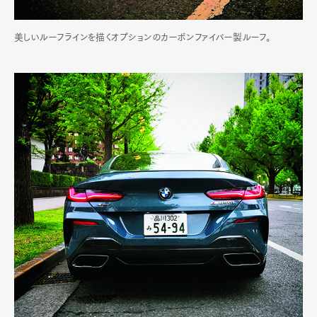
Gourmet
Cars
Product
Culture
Lifestyle
美しいルーフラインを描くオプションのカーボンファイバー製ルーフ。
Pen Membership
Magazine
Official Columnist
About
Contact
Pen Meet
Pen international
Pen tw