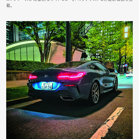
載。
Art&Design
Watch
Fashion