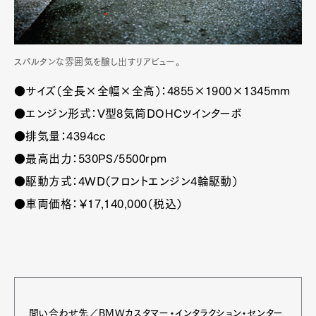
スパルタンな雰囲気を醸し出すリアビュー。
●サイズ（全長×全幅×全高）：4855×1900×1345mm
●エンジン形式：V型8気筒DOHCツインターボ
●排気量：4394cc
●最高出力：530PS/5500rpm
●駆動方式：4WD（フロントエンジン4輪駆動）
●車両価格：￥17,140,000（税込）
問い合わせ先／BMWカスタマー・インタラクション・センター