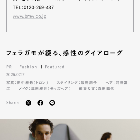
TEL：0120-269-437
www.bmw.co.jp
フェラガモが綴る、感性のダイアローグ
PR
Fashion
Featured
2026.07.17
写真：田中雅也（トロン）
スタイリング：飯島朋子
ヘア：河野富
広
メイク：津田雅世（モッズヘア）
編集＆文：森田華代
Share: