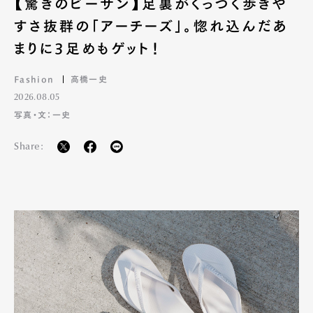
【驚きのビーサン】足裏がくっつく歩きや
すさ抜群の「アーチーズ」。惚れ込んだあ
まりに3足めもゲット！
Fashion
高橋一史
2026.08.05
写真・文：一史
Share: