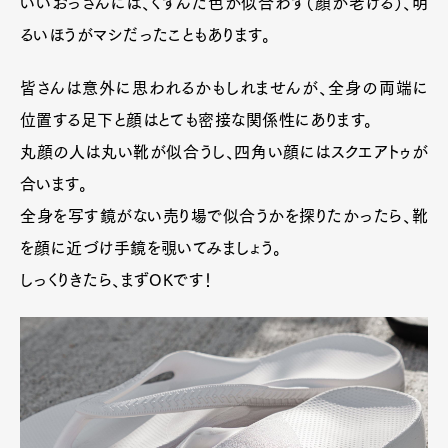
いいおっさんには、くすんだ色が似合わず（顔が老ける）、明
るいほうがマシだったこともあります。
皆さんは意外に思われるかもしれませんが、全身の両端に
Art&Design
Watch
Fashion
位置する足下と顔はとても密接な関係性にあります。
Gourmet
Cars
丸顔の人は丸い靴が似合うし、四角い顔にはスクエアトゥが
Product
Culture
Lifestyle
合います。
全身を写す鏡がない売り場で似合うかを探りたかったら、靴
を顔に近づけ手鏡を覗いてみましょう。
Pen Membership
Magazine
しっくりきたら、まずOKです！
Official Columnist
About
Contact
Pen Meet