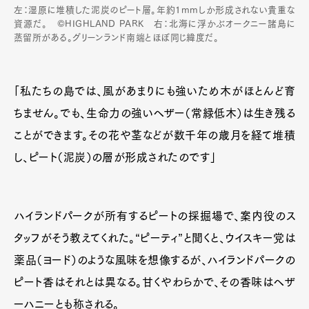
左：湿原に堆積した泥炭のピート層。年約1mmしか形成されない貴重な
資源だ。 ©HIGHLAND PARK 右：北海に浮かぶオークニー諸島に
蒸留所がある。グリーンランド南端とほぼ同じ緯度だ。
「私たちの島では、風があまりにも強いため木がほとんど育
ちません。でも、生命力の強いヘザー（常緑低木）は生き残る
ことができます。その花や茎などが数千年の歳月を経て堆積
し、ピート（泥炭）の層が形成されたのです」
ハイランドパークが所有するピートの採掘場で、案内役のス
タッフがそう教えてくれた。“ピーティ”と聞くと、ウイスキー党は
薬品（ヨード）のような風味を想像するが、ハイランドパークの
ピート香はそれとは異なる。甘くやわらかで、その香味はヘザ
ーハニーとも称される。