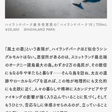
ハイランドパーク最多受賞歴の「ハイランドパーク18」700mL
￥26,400 ©HIGHLAND PARK
「風土の酒」という表現が、ハイランドパークほど似合うシン
グルモルトはない。蒸留所があるのは、スコットランド最北端
のオークニー諸島最大の島。わずか2万の島民が、その数倍
にもなる牛や羊たちと暮らす──そんな島を訪ね、太古の遺
跡やローカルなパブを巡れば、この地が地理的にも文化的
にも北欧に近く、人々の暮らしや精神にスカンジナビアやヴ
ァイキングの影響が強く入り込んでいることに気づく。そして
もうひとつ、否応なしに体感させられるのが、立っていること