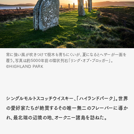
Art&Design
Watch
Fashion
Gourmet
Cars
Product
Culture
Lifestyle
常に強い風が吹きつけて樹木も育ちにくいが、夏になるとヘザーが一面を
覆う。写真は約5000年前の環状列石「リング・オブ・ブロッガー」。
©HIGHLAND PARK
Pen Membership
Magazine
Official Columnist
About
Contact
シングルモルトスコッチウイスキー、「ハイランドパーク」。世界
の愛好家たちが絶賛するその唯一無二のフレーバーに導か
れ、最北端の辺境の地、オークニー諸島を訪ねた。
Pen Meet