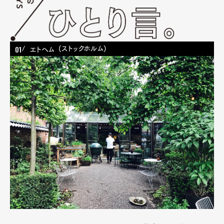
01
(ストックホルム)
エトヘム