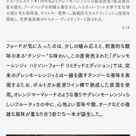
ビル・ラムズデン⚫︎1998年よりグレンモーレンジィの最高蒸留・製造責任
者を務め、アードベッグの同職も兼任する。ヘリオット・ワット大学で生化学
の博士号を取得後、ウイスキー業界へ。独創的なカスクフィニッシュ技術を
Art&Design
Watch
Fashion
開発し、世界最高峰のマスター・ディスティラーと称される。
Gourmet
Cars
2/4
Product
Culture
Lifestyle
フォードが気に入ったのは、少しの噛み応えと、刺激的な酸
味のある“タンジー”な味わい。この度発売された「グレンモ
ーレンジィ ハリソン・フォード リミテッドエディション」では、従
Pen Membership
Magazine
Official Columnist
About
来のグレンモーレンジィとは一線を画すタンジーな香味を表
Contact
現するため、ポルトガル産赤ワイン樽で熟成した原酒を使
用。オレンジマーマレードのような香りやグレンモーレンジィら
しいフルーティさの中に、心地よい苦味や酸、オークなどの複
Pen Meet
雑な風味が重なり合う新たな一本が誕生した。
Pen international
Pen tw