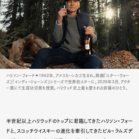
ハリソン・フォード⚫︎1942年、アメリカ・シカゴ生まれ。映画『スター・ウォー
ズ』『インディ・ジョーンズ』シリーズで世界的スターに。2026年3月、アクタ
ー賞にて生涯功労賞を授賞。ハリウッド史上最も愛される俳優のひとり。
半世紀以上ハリウッドのトップに君臨してきたハリソン・フォー
ドと、スコッチウイスキーの進化を牽引してきたビル・ラムズデ