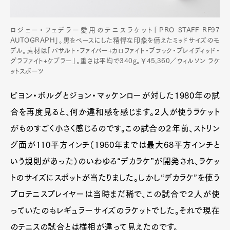
ロジェー・フェデラー愛用のテニスラケット「PRO STAFF RF97
AUTOGRAPH」。黒をベースにした精悍な印象を備えたミッドサイズのモ
デル。素材は「パサルト・ファイバー+カロファイト・ブラック・ブレイディッド・
グラファイト+ケブラー」。重さは平均で340g。￥45,360／ウィルソン ラケ
ットスポーツ
ビヨン・ボルグとジョン・マッケンローが対した1980年の試
合を再度見ると、何か違和感を感じます。２人が使うラケット
がものすごく小さく感じるのです。この試合の２年前、ストリン
グ面が110平方インチ（1960年までは最大68平方インチと
いう規則があった）のいわゆる“デカラケ”が開発され、ラケッ
トのサイズにスポットが当たりました。しかし“デカラケ”を使う
プロテニスプレイヤーは当時まだ稀で、この試合で２人が使
っていたのもレギュラーサイズのラケットでした。それで現在
のテニスの試合とは様相が違って見えたのです。