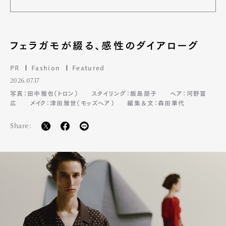
Pen Meet
Pen international
Pen tw
フェラガモが綴る、感性のダイアローグ
PR
Fashion
Featured
2026.07.17
写真：田中雅也（トロン）
スタイリング：飯島朋子
ヘア：河野富
広
メイク：津田雅世（モッズヘア）
編集＆文：森田華代
Share: