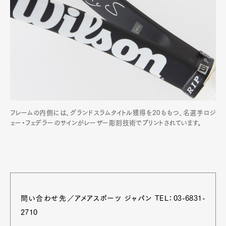
Art&Design
Watch
Fashion
Gourmet
Cars
フレームの内側には、グランドスラムタイトル獲得を20ももつ、名選手ロジ
Product
Culture
Lifestyle
ェー・フェデラーのサインがレーザー彫刻技術でプリントされています。
Pen Membership
Magazine
Official Columnist
About
Contact
問い合わせ先／アメアスポーツ ジャパン TEL：03-6831-
2710