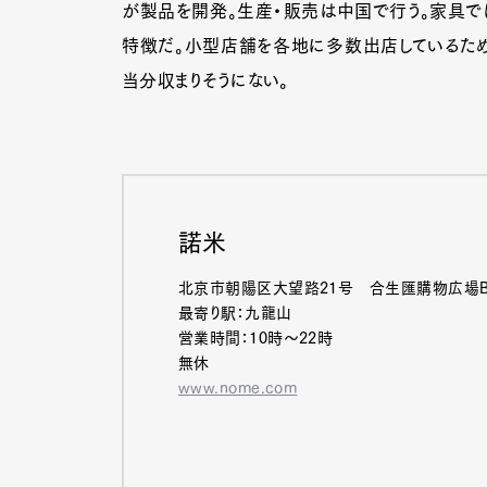
が製品を開発。生産・販売は中国で行う。家具で
特徴だ。小型店舗を各地に多数出店しているため
当分収まりそうにない。
諾米
北京市朝陽区大望路21号 合生匯購物広場B1
最寄り駅：九龍山
営業時間：10時～22時
無休
www.nome.com