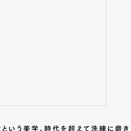
Art&Design
Watch
Fashion
ourmet
Cars
Product
Culture
Lifestyle
クという美学。時代を超えて洗練に磨き