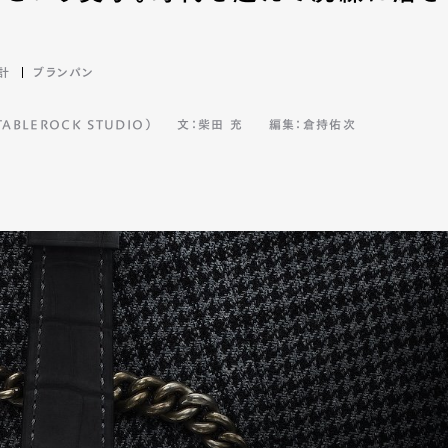
計
ブランパン
mbership
Magazine
Official Columnist
About
BLEROCK STUDIO）
文：柴田 充
編集：倉持佑次
et
Pen international
Pen tw