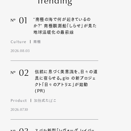
Trending
01
“南極の海で何が起きているの
Nº
か?” 南極観測船「しらせ」が見た
地球温暖化の最前線
Culture
南極
2026.08.03
02
伝統に息づく美意識を、日々の道
Nº
具に宿らせる。glo の新プロジェ
クト「日々のアトリエ」が始動
(PR)
Product
加熱式たばこ
2026.07.10
スバル新型「レヴォーグ レイバッ