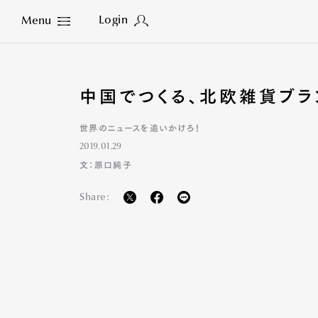
Login
Menu
Close
中国でつくる、北欧雑貨ブラ
世界のニュースを追いかけろ！
2019.01.29
文：原口純子
Share: