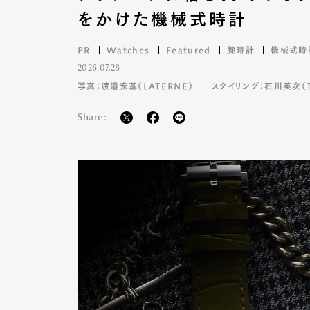
をかけた機械式時計
PR
Watches
Featured
腕時計
機械式時
Pen Me
2026.07.28
写真：渡邉宏基（LATERNE）
スタイリング：石川英次（TA
Share:
Pen Me