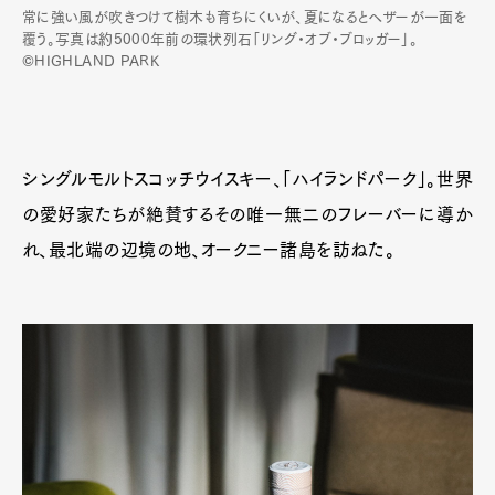
常に強い風が吹きつけて樹木も育ちにくいが、夏になるとヘザーが一面を
覆う。写真は約5000年前の環状列石「リング・オブ・ブロッガー」。
©HIGHLAND PARK
シングルモルトスコッチウイスキー、「ハイランドパーク」。世界
の愛好家たちが絶賛するその唯一無二のフレーバーに導か
れ、最北端の辺境の地、オークニー諸島を訪ねた。