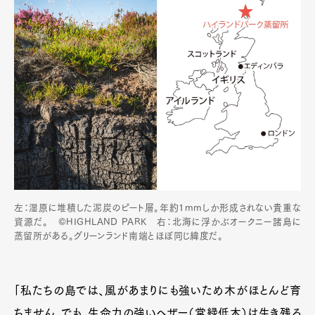
Art&Design
Watch
Fashion
左：湿原に堆積した泥炭のピート層。年約1mmしか形成されない貴重な
Gourmet
Cars
資源だ。 ©HIGHLAND PARK 右：北海に浮かぶオークニー諸島に
蒸留所がある。グリーンランド南端とほぼ同じ緯度だ。
Product
Culture
Lifestyle
「私たちの島では、風があまりにも強いため木がほとんど育
ちません。でも、生命力の強いヘザー（常緑低木）は生き残る
Pen Membership
Magazine