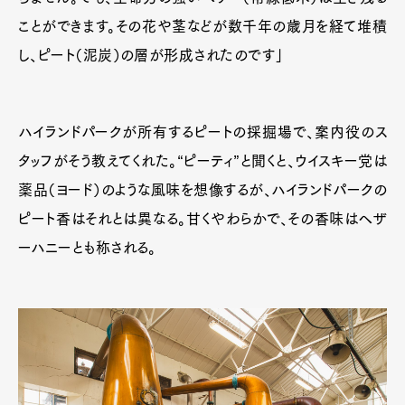
Official Columnist
About
ことができます。その花や茎などが数千年の歳月を経て堆積
Contact
し、ピート（泥炭）の層が形成されたのです」
Pen Meet
ハイランドパークが所有するピートの採掘場で、案内役のス
Pen international
Pen tw
タッフがそう教えてくれた。“ピーティ”と聞くと、ウイスキー党は
薬品（ヨード）のような風味を想像するが、ハイランドパークの
ピート香はそれとは異なる。甘くやわらかで、その香味はヘザ
ーハニーとも称される。