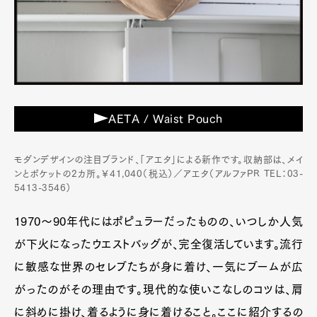
AETA / Waist Pouch
モダンデザインの注目ブランド、「アエタ」による新作です。収納部は、メイ
ンとポケットの2カ所。￥41,040（税込）／アエタ（アルファPR TEL：03-
5413-3546）
1970～90年代にはポピュラーだったものの、いつしか人気
が下火になったウエストバッグが、完全復活しています。流行
に敏感な世界のセレブたちが身に着け、一気にブームが広
がったのがその理由です。現代的な使いこなしのコツは、肩
に斜めに掛け、着るように身に着けること。ここに紹介するの