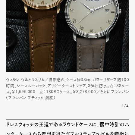
ヴィルレ ウルトラスリム／
自動巻き、ケース径38㎜、パワーリザーブ約100
時間、シースルーバック、アリゲーターストラップ、3気圧防水。右：SSケー
ス。￥1,595,000 左：18KRGケース。￥3,278,000／ともにブランパン
（ブランパン ブティック 銀座）
1/4
ドレスウォッチの王道であるラウンドケースに、懐中時計のハ
ンターケースから着想を得たダブルステップベゼルを特徴に