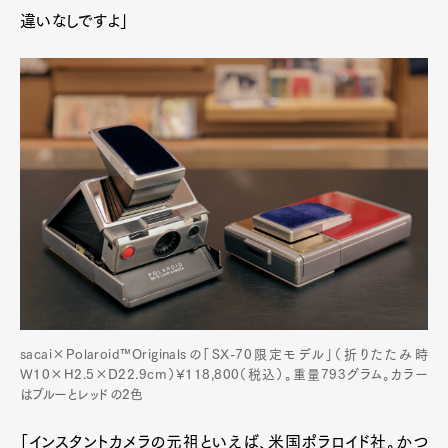
違いなしですよ」
sacai×Polaroid™Originalsの「SX-70限定モデル」（折りたたみ時
W10×H2.5×D22.9cm）¥118,800（税込）。重量793グラム。カラー
はブルーとレッドの2色
「インスタントカメラの元祖といえば、米国ポラロイド社。かつ