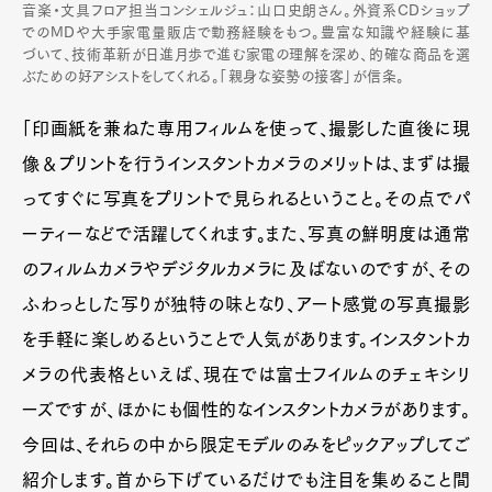
音楽・文具フロア担当コンシェルジュ：山口史朗さん。外資系CDショップ
でのMDや大手家電量販店で勤務経験をもつ。豊富な知識や経験に基
づいて、技術革新が日進月歩で進む家電の理解を深め、的確な商品を選
ぶための好アシストをしてくれる。「親身な姿勢の接客」が信条。
「印画紙を兼ねた専用フィルムを使って、撮影した直後に現
像＆プリントを行うインスタントカメラのメリットは、まずは撮
ってすぐに写真をプリントで見られるということ。その点でパ
ーティーなどで活躍してくれます。また、写真の鮮明度は通常
のフィルムカメラやデジタルカメラに及ばないのですが、その
ふわっとした写りが独特の味となり、アート感覚の写真撮影
を手軽に楽しめるということで人気があります。インスタントカ
メラの代表格といえば、現在では富士フイルムのチェキシリ
ーズですが、ほかにも個性的なインスタントカメラがあります。
今回は、それらの中から限定モデルのみをピックアップしてご
紹介します。首から下げているだけでも注目を集めること間