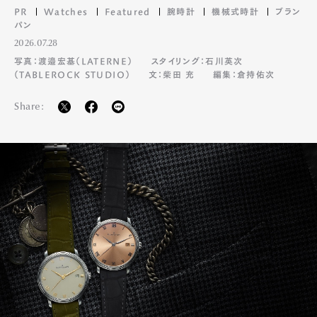
PR
Watches
Featured
腕時計
機械式時計
ブラン
パン
2026.07.28
写真：渡邉宏基（LATERNE）
スタイリング：石川英次
（TABLEROCK STUDIO）
文：柴田 充
編集：倉持佑次
Share: