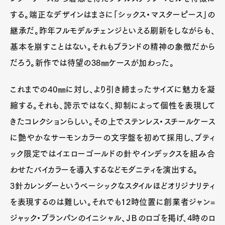
する。端正なデザインはまさに「シックス・マスターピース」の
継承だ。昨年フルモデルチェンジといえる刷新をしながらも、
基本を崩すことはない。それもブランドの精神の象徴だから
だろう。新作では待望の38㎜ケースが加わった。
これまでの40㎜に対し、より引き締まったサイズに魅力を凝
縮する。それも、誇示ではなく、抑制によって個性を表現して
きたコレクションらしい。その上でステンレス・スチールケース
に艶やかなサーモンカラーの文字盤を初めて採用し、ブティ
ック限定ではイエローゴールドの針やインデックスを組み合
わせたバイカラーを導入するなどモダニティを演出する。
3針カレンダーというベーシックなスタイルほどオリジナリティ
を表現するのは難しい。それでも12時位置に創業者ジャン=
ジャック・ブランパンのイニシャル、ＪＢのロゴを掲げ、4時のロ