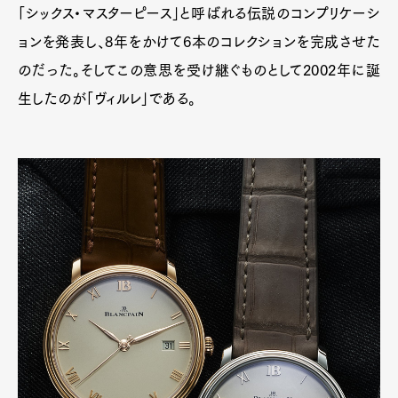
「シックス・マスターピース」と呼ばれる伝説のコンプリケーシ
ョンを発表し、8年をかけて6本のコレクションを完成させた
Art&Design
Watch
Fashion
のだった。そしてこの意思を受け継ぐものとして2002年に誕
Gourmet
Cars
生したのが「ヴィルレ」である。
Product
Culture
Lifestyle
Pen Membership
Magazine
Official Columnist
About
Contact
Pen Meet
Pen international
Pen tw