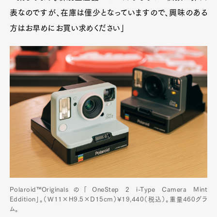
表なのですが、在庫は僅少となっていますので、興味のある
方はお早めにお買い求めください」
Polaroid™Originalsの「OneStep 2 i-Type Camera Mint
Eddition」。（W11×H9.5×D15cm）¥19,440（税込）。重量460グラ
ム。