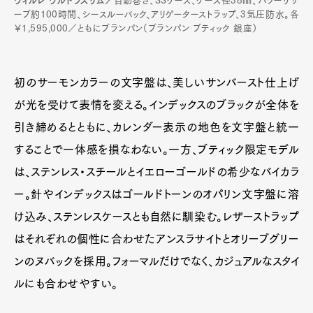
ヴィルレ ウルトラスリム／
自動巻き、SSケース、ケース径38㎜、パワーリザ
ーブ約100時間、シースルーバック、アリゲーターストラップ、3気圧防水。各
￥1,595,000／ともにブランパン（ブランパン ブティック 銀座）
初のサーモンカラーの文字盤は、美しいサンバースト仕上げ
が光を受けて表情を変える。インデックスのブラックが全体を
引き締めるとともに、カレンダー表示の地色を文字盤と統一
することで一体感を損なわない。一方、ブティック限定モデル
は、ステンレス・スチールとイエローゴールドの希少なバイカラ
ー。針やインデックスはゴールドトーンのオパリン文字盤に溶
け込み、ステンレスケースとも自然に馴染む。レザーストラップ
はそれぞれの個性に合わせたアンスラサイトとオリーブグリー
ンのヌバックを採用。フォーマルだけでなく、カジュアルなスタイ
ルにも合わせやすい。