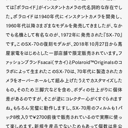
ては『ポラロイド』がインスタントカメラの代名詞的な存在でし
た。ポラロイドは1940年代にインスタントカメラを開発し、
1960年代以降さまざまなモデルを発売してきましたが、なか
でも名機として有名なのが、1972年に発売された『SX-70』
です。このSX-70の復刻モデルが、2018年10月27日から蔦
屋家電をはじめとした一部店舗で限定販売されています。フ
ァッションブランドsacai（サカイ）とPolaroid™Originalsのコ
ラボによって生まれたこのSX-70は、70年代に製造されたカ
メラをオーバーホールして組み上げたうえでカスタマイズした
もの。そのため三脚穴などを含め、ボディの仕上がりに個体
差があるのですが、そこが逆にコレクター心がくすぐられます
ね。もちろん完璧に動作しますし、SX-70用のフィルムも1パ
ック8枚入りで¥2700前後で販売されているので実際に使っ
て楽しめます。新規生産品でないためもあって個数は非公