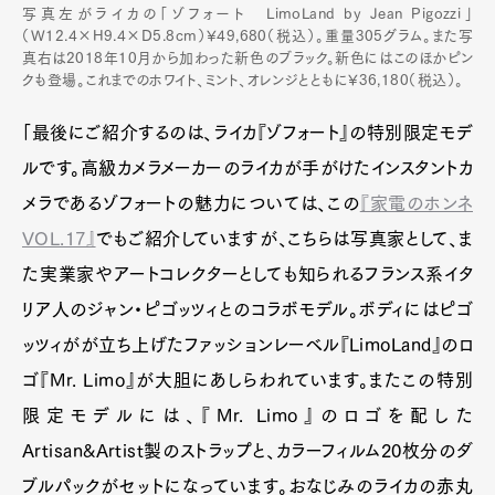
写真左がライカの「ゾフォート LimoLand by Jean Pigozzi」
（W12.4×H9.4×D5.8cm）¥49,680（税込）。重量305グラム。また写
真右は2018年10月から加わった新色のブラック。新色にはこのほかピン
クも登場。これまでのホワイト、ミント、オレンジとともに¥36,180（税込）。
「最後にご紹介するのは、ライカ『ゾフォート』の特別限定モデ
ルです。高級カメラメーカーのライカが手がけたインスタントカ
メラであるゾフォートの魅力については、この
『家電のホンネ
VOL.17』
でもご紹介していますが、こちらは写真家として、ま
た実業家やアートコレクターとしても知られるフランス系イタ
リア人のジャン・ピゴッツィとのコラボモデル。ボディにはピゴ
ッツィがが立ち上げたファッションレーベル『LimoLand』のロ
ゴ『Mr. Limo』が大胆にあしらわれています。またこの特別
限定モデルには、『Mr. Limo』のロゴを配した
Artisan&Artist製のストラップと、カラーフィルム20枚分のダ
ブルパックがセットになっています。おなじみのライカの赤丸