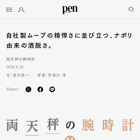
自社製ムーブの精悍さに並び立つ、ナポリ
由来の洒脱さ。
両天秤の腕時計
2018.11.28
文：並木浩一
写真：宇田川 淳
Share:
04