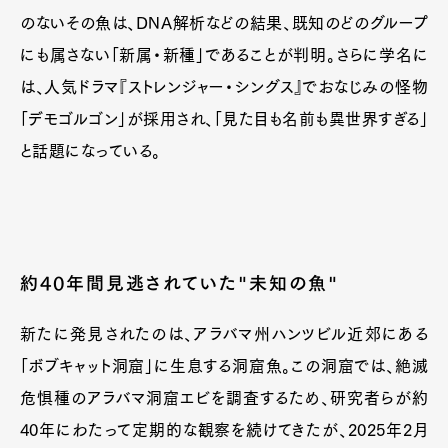
のないその魚は、DNA解析などの結果、既知のどのグループ
にも属さない「新属・新種」であることが判明。さらに学名に
Art&Design
Watch
Fashion
は、人気ドラマ『ストレンジャー・シングス』でおなじみの怪物
Gourmet
Cars
「デモゴルゴン」が採用され、「見た目も名前も異世界すぎる」
Product
Culture
Lifestyle
と話題になっている。
Pen Membership
Magazine
Official Columnist
About
約40年間見逃されていた"未知の魚"
Contact
新たに発見されたのは、アラバマ州ハンツビル近郊にある
「ボブキャット洞窟」に生息する洞窟魚。この洞窟では、絶滅
Pen Meet
危惧種のアラバマ洞窟エビを調査するため、研究者らが約
Pen international
Pen tw
40年にわたって定期的な観察を続けてきたが、2025年2月