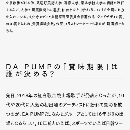
を多数手がける他、武蔵野美術大学、専修大学、東北学院大学の講師も歴任
するなど、大学や研究機関との連携、仙台市など、街づくりにおける企画にも力
を入れている。文化庁メディア芸術祭審査委員会推薦作品、グッドデザイン賞、
ACC賞をはじめ、受賞経験多数。作家、イラストレーターでもあるが、唎酒師でも
ある。
DA PUMPの「賞味期限」は
誰が決める？
先日、2018年の紅白歌合戦出場歌手が発表となったが、10
代や20代に人気の初出場のアーティストに紛れて異彩を放
つのが、DA PUMPだ。なんとグループとしては16年ぶりの出
場となるらしい。16年前といえば、スポーツでいえば日韓ワー