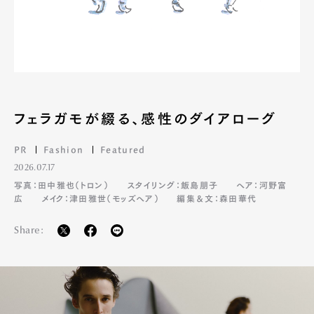
フェラガモが綴る、感性のダイアローグ
PR
Fashion
Featured
2026.07.17
写真：田中雅也（トロン）
スタイリング：飯島朋子
ヘア：河野富
広
メイク：津田雅世（モッズヘア）
編集＆文：森田華代
Share: