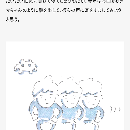
だいたい眠気に負けて寝てしまうのだが、今年は布団からタ
Product
Culture
Lifestyle
マちゃんのように顔を出して、彼らの声に耳をすましてみよう
と思う。
Pen Membership
Magazine
Official Columnist
About
Contact
Pen Meet
Pen international
Pen tw