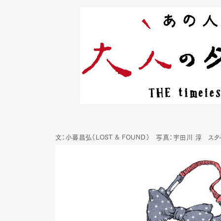
文：小暮昌弘（LOST & FOUND） 写真：宇田川 淳 ス