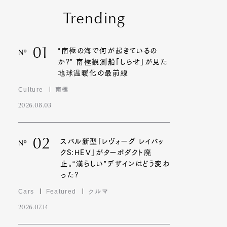
Trending
01
“南極の海で何が起きているの
Nº
か?” 南極観測船「しらせ」が見た
地球温暖化の最前線
Culture
南極
2026.08.03
02
スバル新型「レヴォーグ レイバッ
Nº
クS:HEV」がターボダクト廃
止。“漢らしい”デザインはどう変わ
った?
Cars
Featured
クルマ
2026.07.14