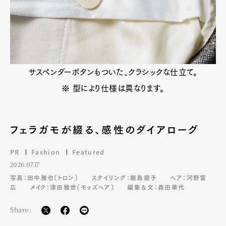
Contact
Pen Meet
サスペンダーボタンもついた、クラシックな仕立て。
Pen international
Pen tw
※ 型により仕様は異なります。
フェラガモが綴る、感性のダイアローグ
PR
Fashion
Featured
2026.07.17
写真：田中雅也（トロン）
スタイリング：飯島朋子
ヘア：河野富
広
メイク：津田雅世（モッズヘア）
編集＆文：森田華代
Share: