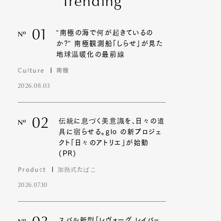
Trending
01
“南極の海で何が起きているの
Nº
か?” 南極観測船「しらせ」が見た
地球温暖化の最前線
Culture
南極
2026.08.03
02
伝統に息づく美意識を、日々の道
Nº
具に宿らせる。glo の新プロジェ
クト「日々のアトリエ」が始動
(PR)
Product
加熱式たばこ
2026.07.10
スバル新型「レヴォーグ レイバッ