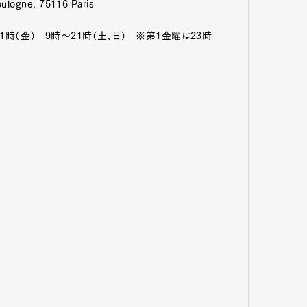
Boulogne, 75116 Paris
21時（金） 9時〜21時（土、日） ※第1金曜は23時
mbership
Magazine
Official Columnist
About
et
Pen international
Pen tw