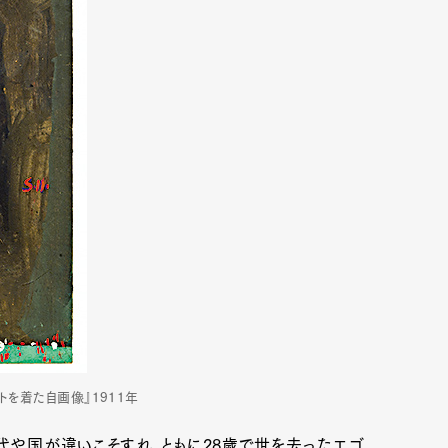
トを着た自画像』1911年
時代や国が違いこそすれ、ともに28歳で世を去ったエゴ