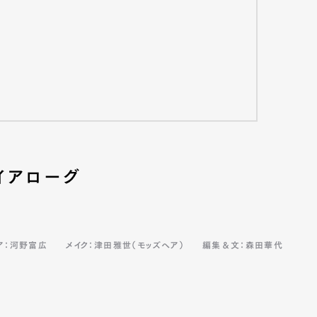
イアローグ
ア：河野富広
メイク：津田雅世（モッズヘア）
編集＆文：森田華代