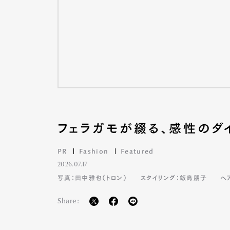
フェラガモが綴る、感性のダ
PR
Fashion
Featured
2026.07.17
写真：田中雅也（トロン）
スタイリング：飯島朋子
ヘ
Share: