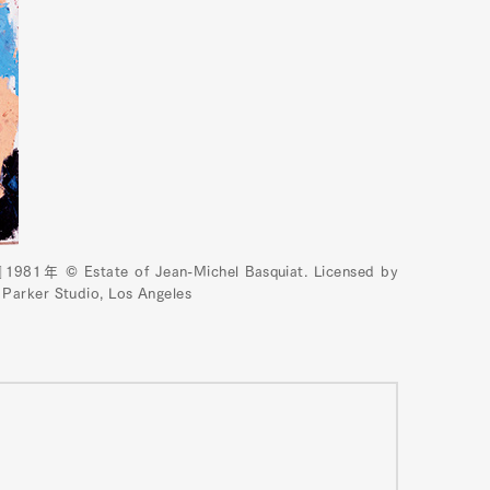
tate of Jean-Michel Basquiat. Licensed by
 Parker Studio, Los Angeles
Art&Design
Watch
Fashion
ourmet
Cars
Product
Culture
Lifestyle