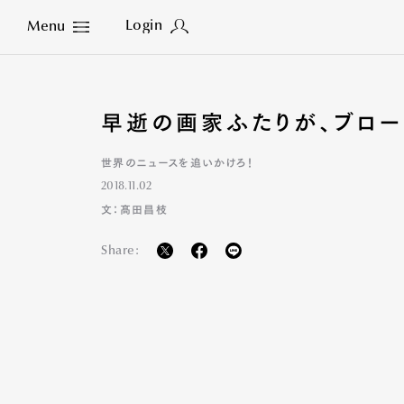
Login
Menu
Close
早逝の画家ふたりが、ブロー
世界のニュースを追いかけろ！
2018.11.02
文：髙田昌枝
Share: