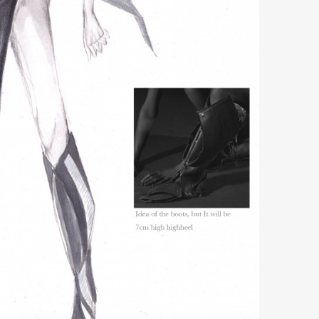
mbership
Magazine
Official Columnist
About
et
Pen international
Pen tw