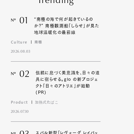
Trending
01
“南極の海で何が起きているの
Nº
か?” 南極観測船「しらせ」が見た
地球温暖化の最前線
Culture
南極
2026.08.03
02
伝統に息づく美意識を、日々の道
Nº
具に宿らせる。glo の新プロジェ
クト「日々のアトリエ」が始動
(PR)
Product
加熱式たばこ
2026.07.10
スバル新型「レヴォーグ レイバッ