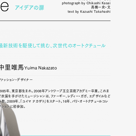
photograph by Chikashi Kasai
アイデアの扉
高橋一史・文
text by Kazushi Takahashi
最新技術を駆使して挑む、次世代のオートクチュール
中里唯馬
Yuima Nakazato
ファッション・デザイナー
1985年、東京都生まれ。2008年アントワープ王立芸術アカデミー卒業。これま
で衣装を手がけたミュージシャンは、ファーギー、レディー・ガガ、エグザイルなど
多数。2009年、「ユイマ ナカザト」をスタート。16年、パリ・オートクチュールコレ
クションに初参加。