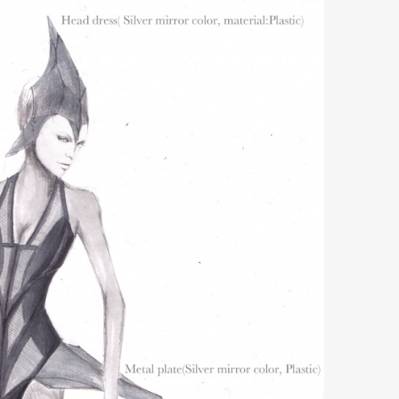
Art&Design
Watch
Fashion
ourmet
Cars
Product
Culture
Lifestyle