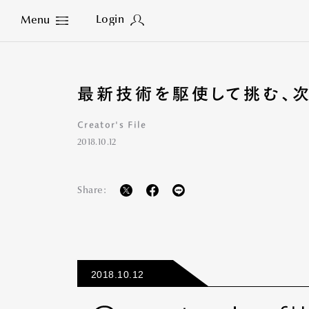
Login
Menu
Close
最新技術を駆使して挑む、次
Creator's File
2018.10.12
Share:
2018.10.12