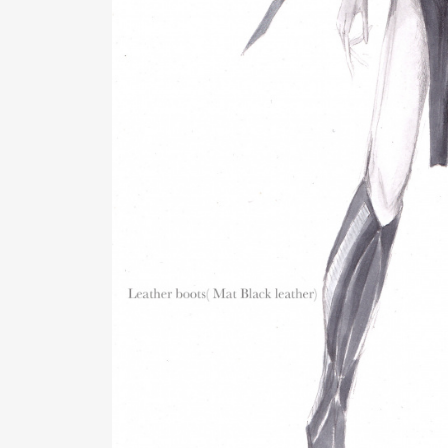
Pen Me
Pen Me