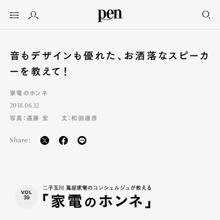
音もデザインも優れた、お洒落なスピーカ
ーを教えて！
家電のホンネ
2018.06.12
写真：遠藤 宏
文：和田達彦
Share:
VOL
39