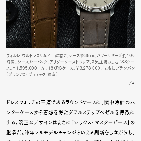
ヴィルレ ウルトラスリム／
自動巻き、ケース径38㎜、パワーリザーブ約100
時間、シースルーバック、アリゲーターストラップ、3気圧防水。右：SSケー
ス。￥1,595,000 左：18KRGケース。￥3,278,000／ともにブランパン
（ブランパン ブティック 銀座）
1/4
ドレスウォッチの王道であるラウンドケースに、懐中時計のハ
ンターケースから着想を得たダブルステップベゼルを特徴に
する。端正なデザインはまさに「シックス・マスターピース」の
継承だ。昨年フルモデルチェンジといえる刷新をしながらも、