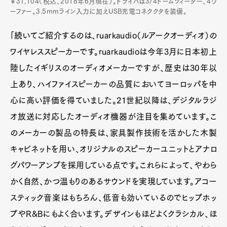
￥31,104（税込、2018年6月現在）。ドライバは3/4ドームツィーター、4ウ
ーファー。3.5mmライン入力に加えUSB充電コネククタを装備。
「続いてご紹介するのは、ruarkaudio（ルアークオーディオ）️の
ワイヤレススピーカーです。ruarkaudioは今年3月に日本初上
陸したイギリスのオーディオメーカーですが、歴史は30年以
上あり、ハイファイスピーカーの品質においてヨーロッパを中
心に高い評価を得ていました。21世紀以降は、デジタルラジ
オ放送に対応したオーディオ機器が注目を集めています。こ
のメーカーの製品の特長は、家具製作技術を活かした木製
キャビネットを用い、オリジナルのスピーカーユニットとアナロ
グパワーアンプを採用している点です。これらによって、やわら
かく自然、かつ温もりのあるサウンドを実現しています。アコー
スティック音楽はもちろん、低音も効いているのでヒップホッ
プやR&Bにもよく合います。デザインもほどよくクラシカル、ほ