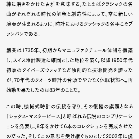
練に磨きをかけた古雅を意味する。たとえばクラシックの名
Product
Culture
Lifestyle
曲がそれぞれの時代の解釈と創造性によって、常に新しい
演奏が生まれるように。時計におけるクラシックの名手こそブ
ランパンである。
Pen Membership
Magazine
Official Columnist
About
創業は1735年、初期からマニュファクチュール体制を構築
Contact
し、スイス時計製造に確固とした地位を築く。以降1950年代
初頭のダイバーズウォッチなど独創的な技術開発を誇った
が、70年代のクオーツ時計の台頭でやむなく休眠状態へ。再
Pen Meet
始動を果たしたのは83年のことだ。
Pen international
Pen tw
この時、機械式時計の伝統を守り、その復権の旗頭となる
「シックス・マスターピース」と呼ばれる伝説のコンプリケーシ
ョンを発表し、8年をかけて6本のコレクションを完成させた
のだった。そしてこの意思を受け継ぐものとして2002年に誕