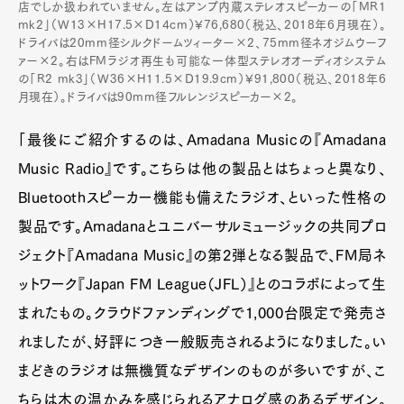
店でしか扱われていません。左はアンプ内蔵ステレオスピーカーの「MR1
mk2」（W13×H17.5×D14cm）¥76,680（税込、2018年6月現在）。
ドライバは20mm径シルクドームツィーター×2、75mm径ネオジムウーフ
ァー×2。右はFMラジオ再生も可能な一体型ステレオオーディオシステム
の「R2 mk3」（W36×H11.5×D19.9cm）¥91,800（税込、2018年6
月現在）。ドライバは90mm径フルレンジスピーカー×2。
「最後にご紹介するのは、Amadana Musicの『Amadana
Music Radio』です。こちらは他の製品とはちょっと異なり、
Bluetoothスピーカー機能も備えたラジオ、といった性格の
製品です。Amadanaとユニバーサルミュージックの共同プロ
ジェクト『Amadana Music』の第2弾となる製品で、FM局ネ
ットワーク『Japan FM League（JFL）』とのコラボによって生
まれたもの。クラウドファンディングで1,000台限定で発売さ
れましたが、好評につき一般販売されるようになりました。い
まどきのラジオは無機質なデザインのものが多いですが、こ
ちらは木の温かみを感じられるアナログ感のあるデザイン。