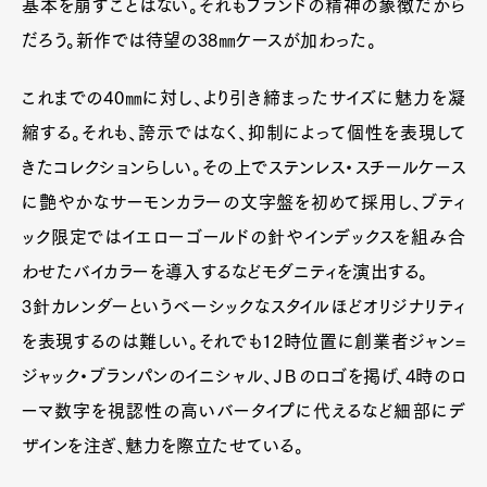
基本を崩すことはない。それもブランドの精神の象徴だから
だろう。新作では待望の38㎜ケースが加わった。
これまでの40㎜に対し、より引き締まったサイズに魅力を凝
縮する。それも、誇示ではなく、抑制によって個性を表現して
きたコレクションらしい。その上でステンレス・スチールケース
に艶やかなサーモンカラーの文字盤を初めて採用し、ブティ
ック限定ではイエローゴールドの針やインデックスを組み合
わせたバイカラーを導入するなどモダニティを演出する。
3針カレンダーというベーシックなスタイルほどオリジナリティ
を表現するのは難しい。それでも12時位置に創業者ジャン=
ジャック・ブランパンのイニシャル、ＪＢのロゴを掲げ、4時のロ
ーマ数字を視認性の高いバータイプに代えるなど細部にデ
ザインを注ぎ、魅力を際立たせている。