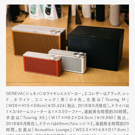
GENEVA（ジェネバ）のワイヤレススピーカー。エコレザーはブラック、レッ
ド、ホワイト、コニャック（茶）の4色。左奥は「Touring M」
（W26×H15×D8cm）¥35,424（税込、2018年6月現在）。ドライバは
1×3/4ドームツィーター＆1×3.5ウーファー。連続再生時間約30時間。
手前は「Touring XS」（W17×H8.2×D4.5cm）¥19,980（税込、
2018年6月現在）。ドライバは40mmフルレンジ×2。連続再生時間約20
時間。右奥は「Acoustica Lounge」（W23.5×H14.9×D17.6cm）