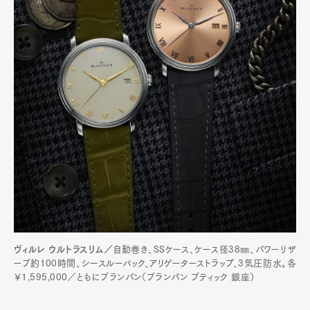
ヴィルレ ウルトラスリム／
自動巻き、SSケース、ケース径38㎜、パワーリザ
ーブ約100時間、シースルーバック、アリゲーターストラップ、3気圧防水。各
￥1,595,000／ともにブランパン（ブランパン ブティック 銀座）