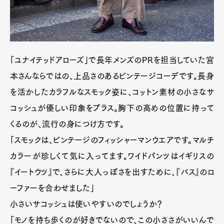
「ユナイテッドアローズ」で長年メンズのPRを担当していた宮
本さんならではの、上品さのあるビンテージコーデです。長身
を活かしたカラフルなスモック姿に、コットン素材の小さなサ
コッシュが優しい印象をプラス。胸下の高めの位置に持って
くるのが、流行の身につけ方です。
「スモックは、ビンテージのフィッシャーマンウエアです。マルチ
Art&Design
Watch
Fashion
Gourmet
Cars
カラーが珍しくて気に入ってます。ワイドパンツはイギリスの
『イートウツ』で、さらに大人っぽさを出すために、『バス』のロ
Product
Culture
Lifestyle
ーファーを合わせました」
小さいサコッシュは使いやすいのでしょうか？
「モノを持ち歩くのが好きでないので、この小ささがいいんで
Pen Membership
Magazine