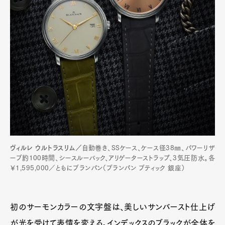
ヴィルレ ウルトラスリム／
自動巻き、SSケース、ケース径38㎜、パワーリザ
ーブ約100時間、シースルーバック、アリゲーターストラップ、3気圧防水。各
￥1,595,000／ともにブランパン（ブランパン ブティック 銀座）
初のサーモンカラーの文字盤は、美しいサンバースト仕上げ
が光を受けて表情を変える。インデックスのブラックが全体を