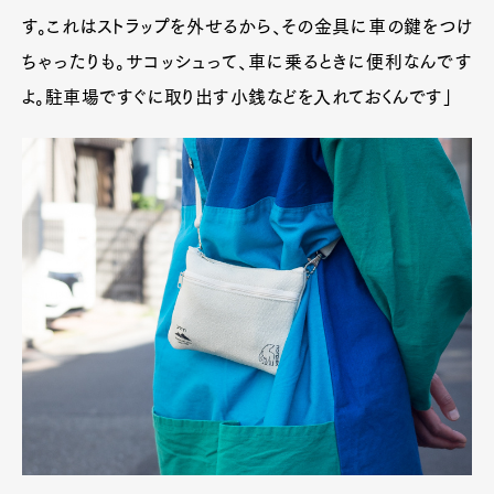
Official Columnist
About
す。これはストラップを外せるから、その金具に車の鍵をつけ
Contact
ちゃったりも。サコッシュって、車に乗るときに便利なんです
よ。駐車場ですぐに取り出す小銭などを入れておくんです」
Pen Meet
Pen international
Pen tw