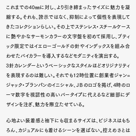
これまでの40㎜に対し、より引き締まったサイズに魅力を凝
縮する。それも、誇示ではなく、抑制によって個性を表現して
きたコレクションらしい。その上でステンレス・スチールケース
に艶やかなサーモンカラーの文字盤を初めて採用し、ブティ
ック限定ではイエローゴールドの針やインデックスを組み合
わせたバイカラーを導入するなどモダニティを演出する。
3針カレンダーというベーシックなスタイルほどオリジナリティ
を表現するのは難しい。それでも12時位置に創業者ジャン=
ジャック・ブランパンのイニシャル、ＪＢのロゴを掲げ、4時のロ
ーマ数字を視認性の高いバータイプに代えるなど細部にデ
ザインを注ぎ、魅力を際立たせている。
心地よい装着感と袖下にも収まるサイズは、ビジネスはもち
ろん、カジュアルにも着けるシーンを選ばない。控えめさとは