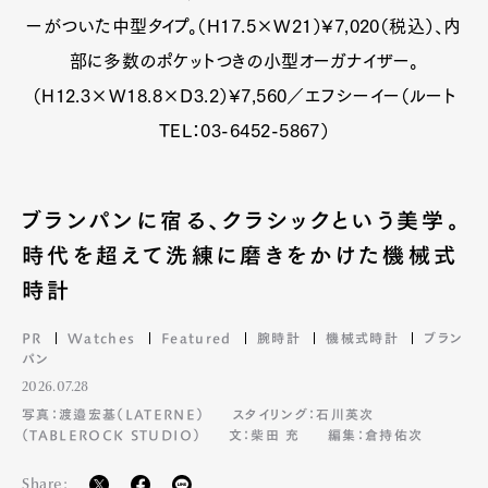
ーがついた中型タイプ。（H17.5×W21）¥7,020（税込）、内
部に多数のポケットつきの小型オーガナイザー。
（H12.3×W18.8×D3.2）¥7,560／エフシーイー（ルート
TEL：03-6452-5867）
ブランパンに宿る、クラシックという美学。
時代を超えて洗練に磨きをかけた機械式
時計
PR
Watches
Featured
腕時計
機械式時計
ブラン
パン
2026.07.28
写真：渡邉宏基（LATERNE）
スタイリング：石川英次
（TABLEROCK STUDIO）
文：柴田 充
編集：倉持佑次
Share: