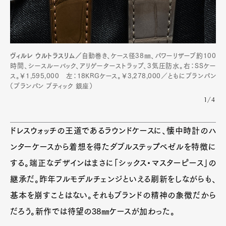
ヴィルレ ウルトラスリム／
自動巻き、ケース径38㎜、パワーリザーブ約100
時間、シースルーバック、アリゲーターストラップ、3気圧防水。右：SSケー
ス。￥1,595,000 左：18KRGケース。￥3,278,000／ともにブランパン
（ブランパン ブティック 銀座）
1/4
ドレスウォッチの王道であるラウンドケースに、懐中時計のハ
ンターケースから着想を得たダブルステップベゼルを特徴に
する。端正なデザインはまさに「シックス・マスターピース」の
継承だ。昨年フルモデルチェンジといえる刷新をしながらも、
基本を崩すことはない。それもブランドの精神の象徴だから
だろう。新作では待望の38㎜ケースが加わった。