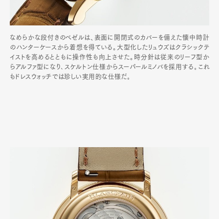
なめらかな段付きのベゼルは、表面に開閉式のカバーを備えた懐中時計
のハンターケースから着想を得ている。大型化したリュウズはクラシックテ
イストを高めるとともに操作性も向上させた。時分針は従来のリーフ型か
らアルファ型になり､スケルトン仕様からスーパールミノバを採用する｡これ
もドレスウォッチでは珍しい実用的な仕様だ｡