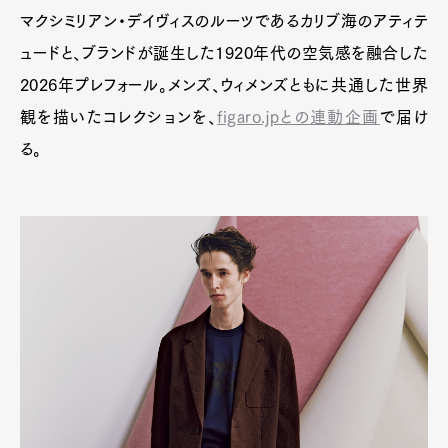
マクシミリアン・デイヴィスのルーツであるカリブ海のアティテ
ュードと、ブランドが誕生した1920年代の空気感を融合した
2026年プレフォール。メンズ、ウィメンズともに共通した世界
観を描いたコレクションを、
figaro.jpとの連動企画
で届け
る。
Art&Design
Watch
Fashion
Gourmet
Cars
Product
Culture
Lifestyle
Pen Membership
Magazine
Official Columnist
About