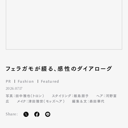
フェラガモが綴る、感性のダイアローグ
PR
Fashion
Featured
2026.07.17
写真：田中雅也（トロン）
スタイリング：飯島朋子
ヘア：河野富
広
メイク：津田雅世（モッズヘア）
編集＆文：森田華代
Share: