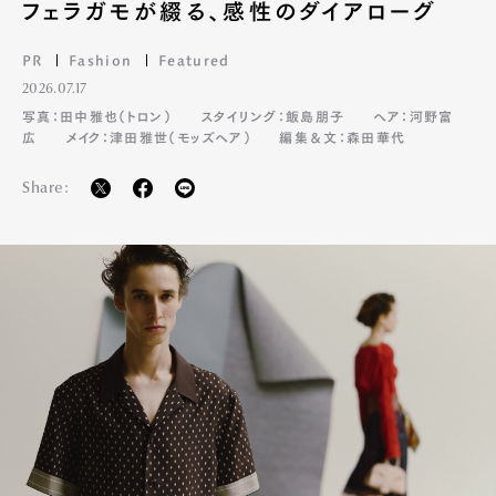
フェラガモが綴る、感性のダイアローグ
PR
Fashion
Featured
2026.07.17
写真：田中雅也（トロン）
スタイリング：飯島朋子
ヘア：河野富
広
メイク：津田雅世（モッズヘア）
編集＆文：森田華代
Share: