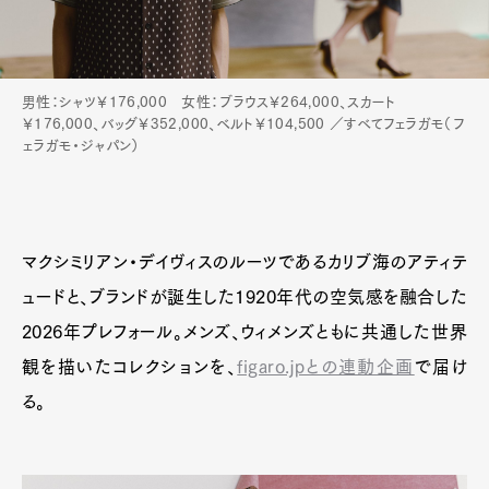
男性：シャツ￥176,000 女性：ブラウス￥264,000、スカート
￥176,000、バッグ￥352,000、ベルト￥104,500 ／すべてフェラガモ（フ
Art&Design
Watch
Fashion
ェラガモ・ジャパン）
Gourmet
Cars
Product
Culture
Lifestyle
マクシミリアン・デイヴィスのルーツであるカリブ海のアティテ
ュードと、ブランドが誕生した1920年代の空気感を融合した
Pen Membership
Magazine
2026年プレフォール。メンズ、ウィメンズともに共通した世界
Official Columnist
About
Contact
観を描いたコレクションを、
figaro.jpとの連動企画
で届け
る。
Pen Meet