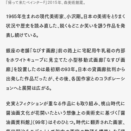
『帰って来たペインターF』2015年、森美術館蔵。
1965年生まれの現代美術家、小沢剛。日本の美術をとりまく
状況や歴史を読み直した、鋭くもどこか笑いを誘う作品を発
表し続けている。
銀座の老舗「なびす画廊」前の路上に宅配用牛乳箱の内部
をホワイトキューブに見立てた小型移動式画廊『なすび画
廊』を設置したのは最初期の93年。日本の貸画廊批判から
出発した作品だったが、その後、各国作家とのコラボレーシ
ョンへと展開は広がる。
史実とフィクションが重なる作品にも取り組み、桃山時代に
醤油画文化が花開いたという想像上の美術史に基づく『醤
油画資料館』（99年）はそのひとつ。時代に翻弄された画家、