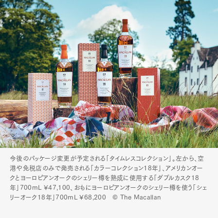
今後のパッケージ変更が予定される「タイムレスコレクション」。左から、空
港や免税店のみで発売される「カラーコレクション18年」、アメリカンオー
クとヨーロピアンオークのシェリー樽を熟成に使用する「ダブルカスク18
年」700mL ¥47,100、おもにヨーロピアンオークのシェリー樽を使う「シェ
リーオーク18年」700mL ¥68,200 © The Macallan