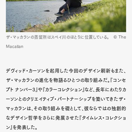
Pen Membership
Magazine
Official Columnist
About
Contact
ザ・マッカランの蒸留所はスペイ川のほとりに位置している。 © The
Macallan
Pen Meet
デヴィッド・カーソンを起用した今回のデザイン刷新もまた、
Pen international
Pen tw
ザ・マッカランの進化を物語るひとつの取り組みだ。『コンセ
プト ナンバー3』や『カラーコレクション』など、長年にわたりカ
ーソンとのクリエイティブ・パートナーシップを築いてきたザ・
マッカランは、その取り組みを礎として、彼ならではの独創的
なデザイン哲学をさらに発展させた『タイムレス・コレクショ
ン』を発表した。