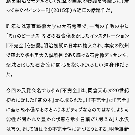
藤田嗣治をモデルとして架空の画家の物語を構築した『帰
って来たペインターF』（2015年）も近年の話題作だ。
昨年には東京藝術大学の大石膏室で、一面の羊毛の中に
「ミロのビーナス」などの石膏像を配したインスタレーション
『不完全』を披露。明治初期に日本に輸入され、本家の欧州
で廃れた後も美大入試科目であり続ける石膏像デッサンや、
聖域と化した石膏室に関心を抱く小沢らしい渾身作だっ
た。
今回の展覧会名でもある『不完全』は、岡倉天心が20世紀
初めに記した『茶の本』から取られた。「『不完全』は『完全』
に至らぬ不備なものというネガティブなものではなく、より可
能性が開かれた豊かな状態を示す言葉だと考える」と小沢
は言う。そして彼はその不完全性に近づこうとする。明治維新