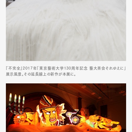
『不完全』2017年「東京藝術大学130周年記念 藝大茶会それゆえに」
展示風景。その延長線上の新作が本展に。