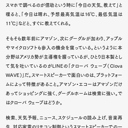
スマホで調べるのが億劫という時に「今日の天気、教えて」と
喋ると、「今日は晴れ、予想最高気温は16℃、最低気温は
11℃」などと、すぐに教えてくれる。
そもそも数年前にアマゾン、次にグーグルが加わり、アップル
やマイクロソフトも参入の機会を窺っている。というように本
分野はアメリカ勢が主導権を握っているが、ひとり日本製とし
て気を吐いているのがLINEの「クローバ ウェーブ（Clova
WAVE）」だ。スマートスピーカーで面白いのは、プラットフォー
ムによって特徴があること。アマゾン・エコーはアマゾンだけ
あってショッピングに強く、グーグルホームは検索に強い。で
はクローバ ウェーブはどうか。
Art&Design
Watch
Fashion
検索、天気予報、ニュース、スケジュールの読み上げ、音楽再
Gourmet
Cars
生、対応家電のリモコン制御というスマートスピーカーでの一