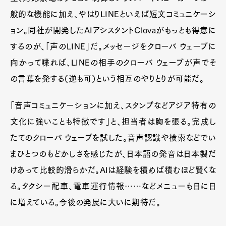
Product
Culture
Lifestyle
般的な機能に加え、やはりLINEといえば短文コミュニケーシ
ョン。同社が開発したAIアシスタントClovaがもっとも得意に
するのが、「声のLINE」だ。メッセージをクローバ ウェーブに
Pen Membership
Magazine
向かって喋れば、LINEの相手のクローバ ウェーブが声でそ
Official Columnist
About
Contact
の言葉を発する（逆も可）という相互のやりとりが可能だ。
「音声コミュニケーションに加え、スタンプなどアジア特有の
文化に強いことも特徴です」と、担当者は胸を張る。完成し
Pen Meet
たてのクローバ ウェーブを試した。音声認識や検索などでい
Pen international
Pen tw
まひとつのもどかしさを感じたが、日本語の発音は日本製だ
けあって比較的滑らかだ。AIは経験を積めば積むほど賢くな
る。タクシー配車、電車運行情報……などメニューも日に日
に増えている。今後の発展に大いに期待だ。