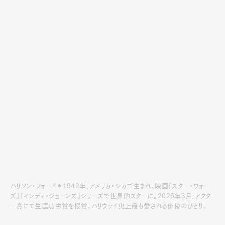
ハリソン・フォード⚫︎1942年、アメリカ・シカゴ生まれ。映画『スター・ウォー
ズ』『インディ・ジョーンズ』シリーズで世界的スターに。2026年3月、アクタ
ー賞にて生涯功労賞を授賞。ハリウッド史上最も愛される俳優のひとり。
半世紀以上ハリウッドのトップに君臨してきたハリソン・フォー
ドと、スコッチウイスキーの進化を牽引してきたビル・ラムズデ
ン博士。ふたりの魂が共鳴する、唯一無二のグレンモーレン