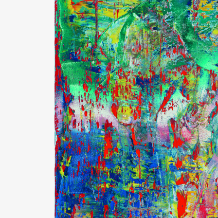
Pen Me
Pen Me