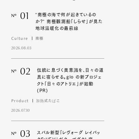
01
“南極の海で何が起きているの
Nº
か?” 南極観測船「しらせ」が見た
地球温暖化の最前線
Culture
南極
2026.08.03
02
伝統に息づく美意識を、日々の道
Nº
具に宿らせる。glo の新プロジェ
クト「日々のアトリエ」が始動
(PR)
Product
加熱式たばこ
2026.07.10
03
スバル新型「レヴォーグ レイバッ
Nº