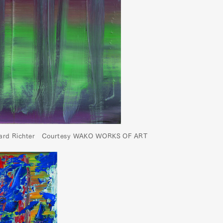
 Richter Courtesy WAKO WORKS OF ART
Art&Design
Watch
Fashion
ourmet
Cars
Product
Culture
Lifestyle