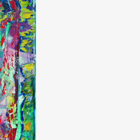
mbership
Magazine
Official Columnist
About
et
Pen international
Pen tw