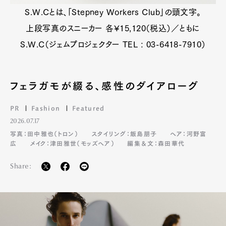
S.W.Cとは、「Stepney Workers Club」の頭文字。
上段写真のスニーカー 各¥15,120（税込）／ともに
S.W.C（ジェムプロジェクター TEL : 03-6418-7910）
フェラガモが綴る、感性のダイアローグ
PR
Fashion
Featured
2026.07.17
写真：田中雅也（トロン）
スタイリング：飯島朋子
ヘア：河野富
広
メイク：津田雅世（モッズヘア）
編集＆文：森田華代
Share: