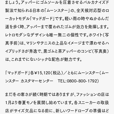
ましょう。アッパーにゴムソールを圧着させるバルカナイズド
製法で知られる日本の「ムーンスター」の、全天候対応型のロ
ーカットモデル「マッドガード」です。軽い雨の時やぬかるんだ
道を歩く時、アッパーまで覆われたゴムが効力を発揮します。
レトロモダンなデザインも唯一無二の個性です。ホワイト（写
真手前）は、マリンやテニスの上品なイメージまで漂わせるハ
イブリッドさが秀逸で、黒ゴムと茶アッパーのコンビ（写真奥）
は、これまでにないシックな配色が魅力です。
「マッドガード」各¥15,120（税込）／ともにムーンスター（ムー
ンスター カスタマーセンター TEL:0800-800-1792）
まだ冬の寒さが続く時期ではありますが、ファッションの店は
１月より春夏モノを展開し始めています。各スニーカーの取扱
Art&Design
Watch
Fashion
店がサイズ欠品になる前に、新しいワードローブの準備はど
Gourmet
Cars