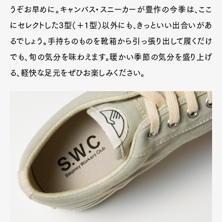
うぞお早めに。キャンバス・スニーカーが豊作の今季は、ここ
Product
Culture
Lifestyle
にセレクトした3型（＋1型）以外にも、きっといい出合いがあ
るでしょう。手持ちのものを靴箱から引っ張り出して履くだけ
でも、旬の気分を味わえます。暖かい季節の気分を盛り上げ
Pen Membership
Magazine
る、軽快な足元をぜひお楽しみください。
Official Columnist
About
Contact
Pen Meet
Pen international
Pen tw