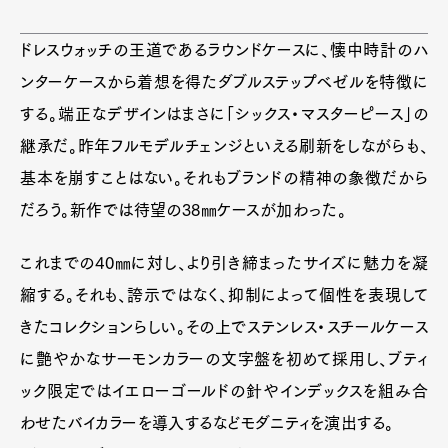
Pen Membership
Magazine
ドレスウォッチの王道であるラウンドケースに、懐中時計のハ
Official Columnist
About
ンターケースから着想を得たダブルステップベゼルを特徴に
Contact
する。端正なデザインはまさに「シックス・マスターピース」の
継承だ。昨年フルモデルチェンジといえる刷新をしながらも、
基本を崩すことはない。それもブランドの精神の象徴だから
Pen Meet
だろう。新作では待望の38㎜ケースが加わった。
Pen international
Pen tw
これまでの40㎜に対し、より引き締まったサイズに魅力を凝
縮する。それも、誇示ではなく、抑制によって個性を表現して
きたコレクションらしい。その上でステンレス・スチールケース
に艶やかなサーモンカラーの文字盤を初めて採用し、ブティ
ック限定ではイエローゴールドの針やインデックスを組み合
わせたバイカラーを導入するなどモダニティを演出する。