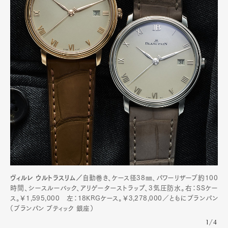
Art&Design
Watch
Fashion
ヴィルレ ウルトラスリム／
自動巻き、ケース径38㎜、パワーリザーブ約100
Gourmet
Cars
時間、シースルーバック、アリゲーターストラップ、3気圧防水。右：SSケー
ス。￥1,595,000 左：18KRGケース。￥3,278,000／ともにブランパン
Product
Culture
Lifestyle
（ブランパン ブティック 銀座）
1/4