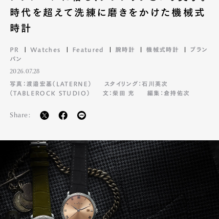
時代を超えて洗練に磨きをかけた機械式
時計
PR
Watches
Featured
腕時計
機械式時計
ブラン
パン
2026.07.28
写真：渡邉宏基（LATERNE）
スタイリング：石川英次
（TABLEROCK STUDIO）
文：柴田 充
編集：倉持佑次
Share: