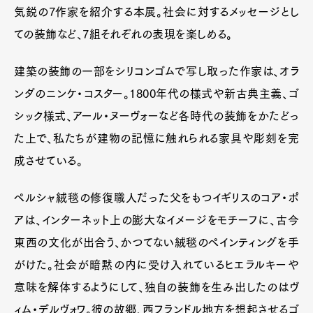
気鋭の7作家を紹介する本展。社会に対するメッセージとし
ての装飾など、7組それぞれの表現を楽しめる。
建築の装飾の一部をシリコンゴムで写し取った作家は、オラ
ンダのニンケ・コスター。1800年代の様式や新古典主義、ゴ
シック様式、アール・ヌーヴォーなど各時代の装飾をかたどっ
た上で、私たちが建物の記憶に触れられる家具や彫刻を完
成させている。
ペルシャ絨毯の修復職人だった父をもつイギリスのコア・ポ
アは、インターネット上の膨大なイメージをモチーフに、古今
東西の文化が出合う、かつてない絨毯のペインティングを手
がけた。社会が暗黙の内に受け入れているヒエラルキーや
意味を解体するようにして、独自の装飾を生み出したのはヴ
ィム・デルヴォワ。彼の故郷、西フランドル地方を想起させるゴ