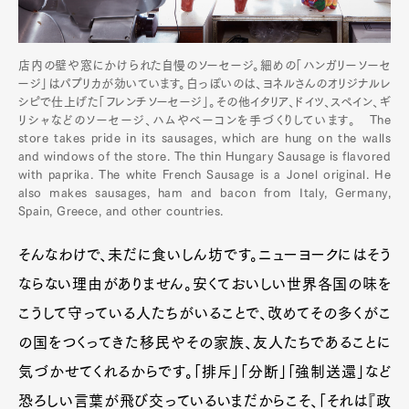
店内の壁や窓にかけられた自慢のソーセージ。細めの「ハンガリーソーセ
ージ」はパプリカが効いています。白っぽいのは、ヨネルさんのオリジナルレ
シピで仕上げた「フレンチソーセージ」。その他イタリア、ドイツ、スペイン、ギ
リシャなどのソーセージ、ハムやベーコンを手づくりしています。 The
store takes pride in its sausages, which are hung on the walls
and windows of the store. The thin Hungary Sausage is flavored
with paprika. The white French Sausage is a Jonel original. He
also makes sausages, ham and bacon from Italy, Germany,
Spain, Greece, and other countries.
そんなわけで、未だに食いしん坊です。ニューヨークにはそう
ならない理由がありません。安くておいしい世界各国の味を
こうして守っている人たちがいることで、改めてその多くがこ
の国をつくってきた移民やその家族、友人たちであることに
気づかせてくれるからです。「排斥」「分断」「強制送還」など
恐ろしい言葉が飛び交っているいまだからこそ、「それは『政