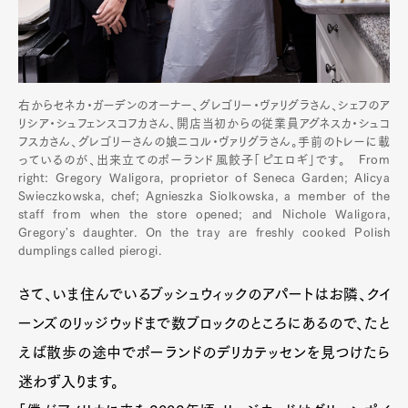
右からセネカ・ガーデンのオーナー、グレゴリー・ヴァリグラさん、シェフのア
リシア・シュフェンスコフカさん、開店当初からの従業員アグネスカ・シュコ
フスカさん、グレゴリーさんの娘ニコル・ヴァリグラさん。手前のトレーに載
っているのが、出来立てのポーランド風餃子「ピエロギ」です。 From
right: Gregory Waligora, proprietor of Seneca Garden; Alicya
Swieczkowska, chef; Agnieszka Siolkowska, a member of the
staff from when the store opened; and Nichole Waligora,
Gregory's daughter. On the tray are freshly cooked Polish
dumplings called pierogi.
さて、いま住んでいるブッシュウィックのアパートはお隣、クイ
ーンズのリッジウッドまで数ブロックのところにあるので、たと
えば散歩の途中でポーランドのデリカテッセンを見つけたら
迷わず入ります。