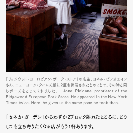
「リッジウッド・ヨーロピアン・ポーク・ストア」の店主、ヨネル・ピシオエイン
さん。ニューヨーク・タイムズ紙に2度も掲載されたとのことで、その時と同
じポーズをとってくれました。 Jonel Picioane, proprietor of the
Ridgewood European Pork Store. He appeared in the New York
Times twice. Here, he gives us the same pose he took then.
「セネカ・ガーデン」からわずか2ブロック離れたところに、どう
しても立ち寄りたくなる店がもう1軒あります。