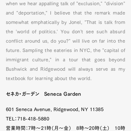
when we hear appalling talk of "exclusion," "division"
and "deportation," I believe that the remark made
somewhat emphatically by Jonel, "That is talk from
the 'world of politics.' You don't see such absurd
conflict around us, do you?" will live on far into the
future. Sampling the eateries in NYC, the "capital of
immigrant culture," in a tour that goes beyond
Bushwick and Ridgewood will always serve as my
textbook for learning about the world.
セネカ・ガーデン Seneca Garden
601 Seneca Avenue, Ridgewood, NY 11385
TEL：718-418-5880
営業時間：7時～21時（月～金） 8時～20時（土） 10時