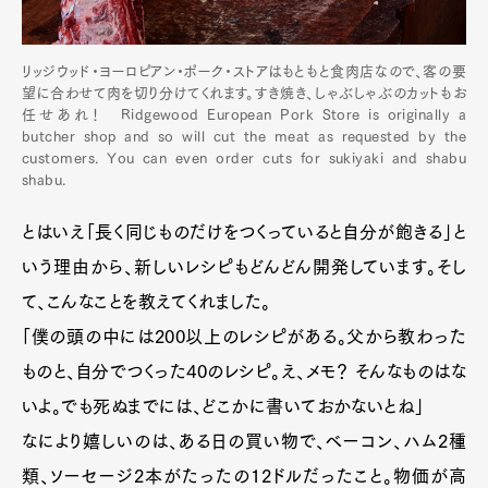
リッジウッド・ヨーロピアン・ポーク・ストアはもともと食肉店なので、客の要
望に合わせて肉を切り分けてくれます。すき焼き、しゃぶしゃぶのカットもお
任せあれ！ Ridgewood European Pork Store is originally a
butcher shop and so will cut the meat as requested by the
customers. You can even order cuts for sukiyaki and shabu
shabu.
とはいえ「長く同じものだけをつくっていると自分が飽きる」と
いう理由から、新しいレシピもどんどん開発しています。そし
て、こんなことを教えてくれました。
「僕の頭の中には200以上のレシピがある。父から教わった
ものと、自分でつくった40のレシピ。え、メモ？ そんなものはな
いよ。でも死ぬまでには、どこかに書いておかないとね」
なにより嬉しいのは、ある日の買い物で、ベーコン、ハム2種
類、ソーセージ2本がたったの12ドルだったこと。物価が高