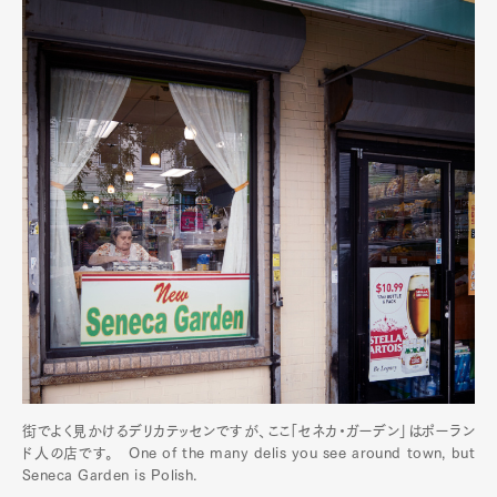
街でよく見かけるデリカテッセンですが、ここ「セネカ・ガーデン」はポーラン
ド人の店です。 One of the many delis you see around town, but
Seneca Garden is Polish.