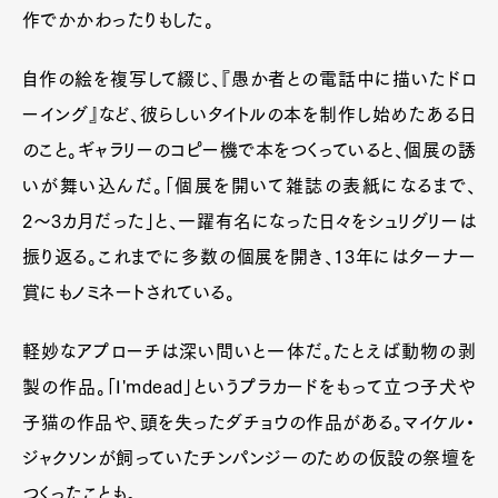
作でかかわったりもした。
自作の絵を複写して綴じ、『愚か者との電話中に描いたドロ
ーイング』など、彼らしいタイトルの本を制作し始めたある日
のこと。ギャラリーのコピー機で本をつくっていると、個展の誘
いが舞い込んだ。「個展を開いて雑誌の表紙になるまで、
2〜3カ月だった」と、一躍有名になった日々をシュリグリーは
振り返る。これまでに多数の個展を開き、13年にはターナー
賞にもノミネートされている。
軽妙なアプローチは深い問いと一体だ。たとえば動物の剥
製の作品。「I'mdead」というプラカードをもって立つ子犬や
子猫の作品や、頭を失ったダチョウの作品がある。マイケル・
ジャクソンが飼っていたチンパンジーのための仮設の祭壇を
つくったことも。