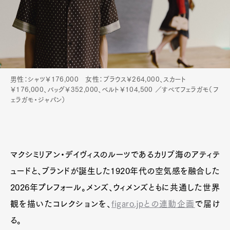
Product
Culture
Lifestyle
Pen Membership
Magazine
Official Columnist
About
Contact
男性：シャツ￥176,000 女性：ブラウス￥264,000、スカート
￥176,000、バッグ￥352,000、ベルト￥104,500 ／すべてフェラガモ（フ
ェラガモ・ジャパン）
Pen Meet
Pen international
Pen tw
マクシミリアン・デイヴィスのルーツであるカリブ海のアティテ
ュードと、ブランドが誕生した1920年代の空気感を融合した
2026年プレフォール。メンズ、ウィメンズともに共通した世界
観を描いたコレクションを、
figaro.jpとの連動企画
で届け
る。