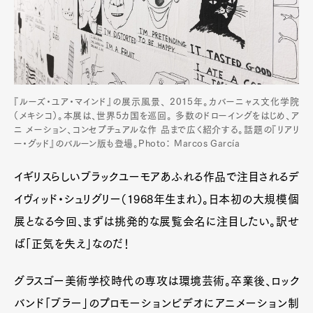
『ルーズ・ユア・マインド』の展示風景、 2015年。カバーニャス文化学院
（メキシコ）。本展は、世界5カ国を巡回。 多数のドローイングをはじめ、ア
ニ メーション、コンセプチュアルな作 品まで広く紹介する。話題の『リアリ
ー・グッド』のバルーン版も登場。Photo： Marcos García
イギリスらしいブラックユーモアあふれる作品で注目されるデ
イヴィッド・シュリグリー（1968年生まれ）。日本初の大規模個
展となる今回、まずは挑発的な展覧会名に注目したい。訳せ
ば「正気を失え」なのだ！
グラスゴー美術学校時代の専攻は環境芸術。卒業後、ロック
バンド「ブラー」のプロモーションビデオにアニメーション制