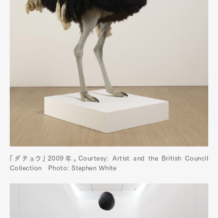
『ダチョウ』2009年。Courtesy: Artist and the British Council
Collection Photo: Stephen White