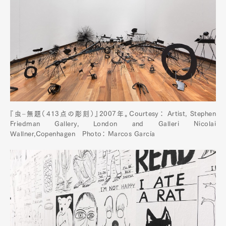
『虫‒無題（413点の彫刻）』2007年。Courtesy： Artist, Stephen
Friedman Gallery, London and Galleri Nicolai
Wallner,Copenhagen Photo： Marcos García