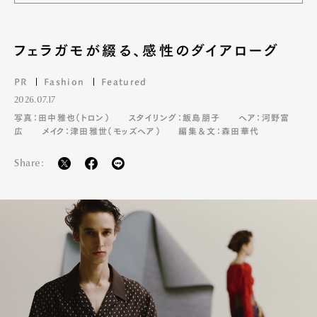
フェラガモが綴る、感性のダイアローグ
PR
Fashion
Featured
2026.07.17
写真：田中雅也（トロン）
スタイリング：飯島朋子
ヘア：河野富
広
メイク：津田雅世（モッズヘア）
編集＆文：森田華代
Share:
Art&Design
Watch
Fashion
Gourmet
Cars