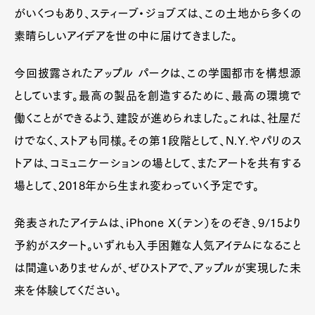
がいくつもあり、スティーブ・ジョブズは、この土地から多くの
素晴らしいアイデアを世の中に届けてきました。
今回披露されたアップル パークは、この学園都市を構想源
としています。最高の製品を創造するために、最高の環境で
働くことができるよう、建設が進められました。これは、社屋だ
けでなく、ストアも同様。その第１段階として、N.Y.やパリのス
トアは、コミュニケーションの場として、またアートを共有する
場として、2018年から生まれ変わっていく予定です。
Art&Design
Watch
Fashion
Gourmet
Cars
発表されたアイテムは、iPhone X（テン）をのぞき、9/15より
Product
Culture
Lifestyle
予約がスタート。いずれも入手困難な人気アイテムになること
は間違いありませんが、ぜひストアで、アップルが実現した未
来を体験してください。
Pen Membership
Magazine