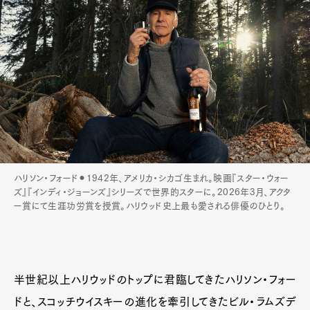
ハリソン・フォード⚫︎1942年、アメリカ・シカゴ生まれ。映画『スター・ウォー
ズ』『インディ・ジョーンズ』シリーズで世界的スターに。2026年3月、アクタ
ー賞にて生涯功労賞を授賞。ハリウッド史上最も愛される俳優のひとり。
半世紀以上ハリウッドのトップに君臨してきたハリソン・フォー
ドと、スコッチウイスキーの進化を牽引してきたビル・ラムズデ