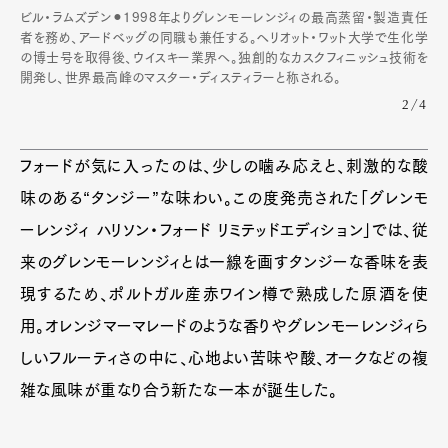
ビル・ラムズデン⚫︎1998年よりグレンモーレンジィの最高蒸留・製造責任
者を務め、アードベッグの同職も兼任する。ヘリオット・ワット大学で生化学
の博士号を取得後、ウイスキー業界へ。独創的なカスクフィニッシュ技術を
開発し、世界最高峰のマスター・ディスティラーと称される。
2/4
フォードが気に入ったのは、少しの噛み応えと、刺激的な酸
味のある“タンジー”な味わい。この度発売された「グレンモ
ーレンジィ ハリソン・フォード リミテッドエディション」では、従
来のグレンモーレンジィとは一線を画すタンジーな香味を表
現するため、ポルトガル産赤ワイン樽で熟成した原酒を使
用。オレンジマーマレードのような香りやグレンモーレンジィら
しいフルーティさの中に、心地よい苦味や酸、オークなどの複
雑な風味が重なり合う新たな一本が誕生した。