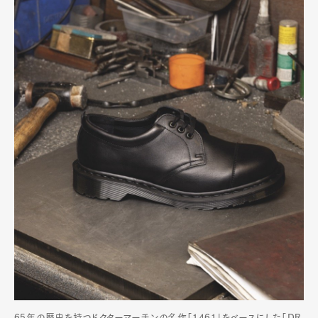
65年の歴史を持つドクターマーチンの名作「1461」をベースにした「DR.