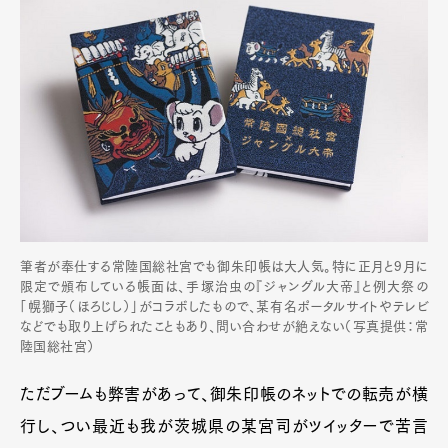
筆者が奉仕する常陸国総社宮でも御朱印帳は大人気。特に正月と9月に
限定で頒布している帳面は、手塚治虫の『ジャングル大帝』と例大祭の
「幌獅子（ほろじし）」がコラボしたもので、某有名ポータルサイトやテレビ
などでも取り上げられたこともあり、問い合わせが絶えない（写真提供：常
陸国総社宮）
ただブームも弊害があって、御朱印帳のネットでの転売が横
行し、つい最近も我が茨城県の某宮司がツイッターで苦言