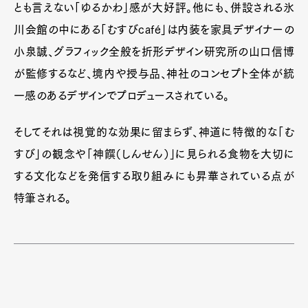
とも言えない「ゆるかわ」感が大好評。他にも、併設される氷
Official Columnist
About
Contact
川会館の中にある「むすびcafé」は内装を家具デザイナーの
小泉誠、グラフィック全般を折形デザイン研究所の山口信博
が監修するなど、境内や授与品、神社のコンセプト全体が統
Pen Meet
一感のあるデザインでプロデュースされている。
Pen international
Pen tw
そしてそれは視覚的な効果に留まらず、神道に特徴的な「む
すび」の観念や「神饌（しんせん）」に見られる食物を大切に
する文化などを発信する取り組みにも昇華されている点が
特筆される。