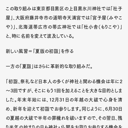
この取り組みは東京都目黒区の上目黒氷川神社では「社子
屋」、大阪府藤井寺市の道明寺天満宮では「宮子屋（みやこ
や）」、北海道帯広市の帯広神社では「杜小舎（もりこや）」
と、時に名前を変えて波及している。
新しい風習＝「夏版の初詣」を作る
一方の「夏詣」はさらに革新的な取り組みだ。
「初詣、祭礼など日本人の多くが神社と関わる機会は年に2
～3回ですが、そこにもう1回を加えることを大きな目的としま
した。年末年始には、12月31日の年越の大祓で心身を清
め、新年を迎えて初詣でお参りします。同じように、6月30日
の夏越の大祓で半年の罪穢れを祓いますので、その翌日、残
り半年の始まりの日も神社・仏閣をお詣りお参りする機会を