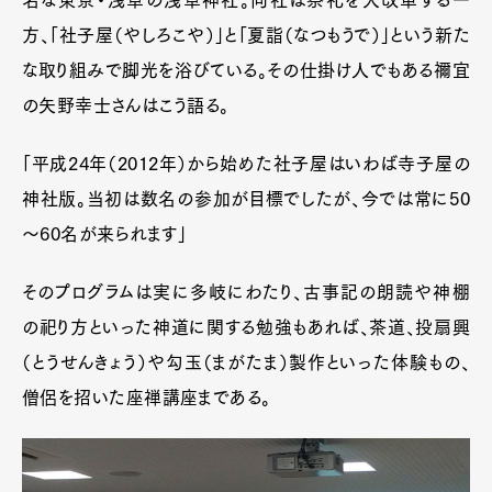
名な東京・浅草の浅草神社。同社は祭礼を大改革する一
方、「社子屋（やしろこや）」と「夏詣（なつもうで）」という新た
な取り組みで脚光を浴びている。その仕掛け人でもある禰宜
の矢野幸士さんはこう語る。
「平成24年（2012年）から始めた社子屋はいわば寺子屋の
神社版。当初は数名の参加が目標でしたが、今では常に50
～60名が来られます」
そのプログラムは実に多岐にわたり、古事記の朗読や神棚
の祀り方といった神道に関する勉強もあれば、茶道、投扇興
（とうせんきょう）や勾玉（まがたま）製作といった体験もの、
僧侶を招いた座禅講座まである。