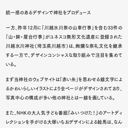
統一感のあるデザインで神社をプロデュース
一方、昨年12月に「川越氷川祭の山車行事」を含む33件の
「山・鉾・屋台行事」がユネスコ無形文化遺産に登録された
川越氷川神社（埼玉県川越市）は、絢爛な祭礼文化を継承
する一方で、デザインコンシャスな取り組みで注目を集めて
いる。
まず当神社のウェブサイトは「赤い糸」を思わせる線文字によ
Art&Design
Watch
Fashion
Gourmet
Cars
るかわいらしいイラストにより全ページがデザインされており、
写真中心の構成が多い他の神社とは一線を画している。
Product
Culture
Lifestyle
また、NHKの大人気子ども番組『みいつけた！』のアートディ
レクションを手がける大塚いちおデザインによる絵馬は、なん
Pen Membership
Magazine