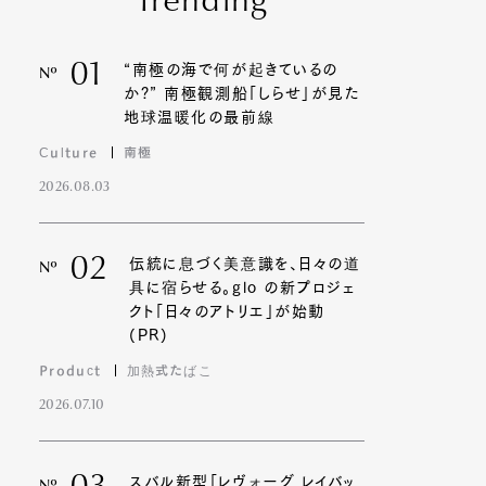
Trending
01
“南極の海で何が起きているの
Nº
か?” 南極観測船「しらせ」が見た
地球温暖化の最前線
Culture
南極
2026.08.03
02
伝統に息づく美意識を、日々の道
Nº
具に宿らせる。glo の新プロジェ
クト「日々のアトリエ」が始動
(PR)
Product
加熱式たばこ
2026.07.10
スバル新型「レヴォーグ レイバッ