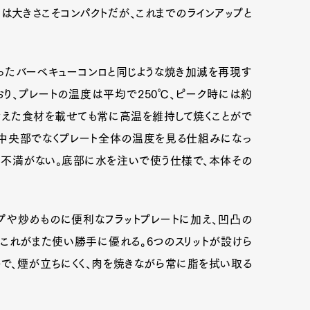
は大きさこそコンパクトだが、これまでのラインアップと
ったバーベキューコンロと同じような焼き加減を再現す
おり、プレートの温度は平均で250℃、ピーク時には約
冷えた食材を載せても常に高温を維持して焼くことがで
、中央部でなくプレート全体の温度を見る仕組みになっ
な不満がない。底部に水を注いで使う仕様で、本体その
プや炒めものに便利なフラットプレートに加え、凹凸の
Art&Design
Watch
Fashion
これがまた使い勝手に優れる。6つのスリットが設けら
で、煙が立ちにくく、肉を焼きながら常に脂を拭い取る
ourmet
Cars
Product
Culture
Lifestyle