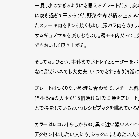
一見、小さすぎるようにも思えるプレートだが、次
に焼き過ぎて干からびた野菜や肉が積み上がるこ
たステーキ肉をドンと焼くもよし、豚バラ肉をカリッ
Pen Me
サムギョプサルを楽しむもよし。鶏モモ肉だって、
でもおいしく焼き上がる。
Pen Me
そしてもうひとつ、本体まで水トレイとヒーターをバ
なに脂がハネても大丈夫。いつでもすっきり清潔に
プレートはつくりたい料理に合わせて、スチーム料
径4・5㎝の大玉が15個焼ける「たこ焼きプレート
ムで撮影しているというレシピブックを眺めている
カラーはレコルトらしからぬ、黒に近い濃いネイビー
アクセントにしたい人にも、シックにまとめたい人