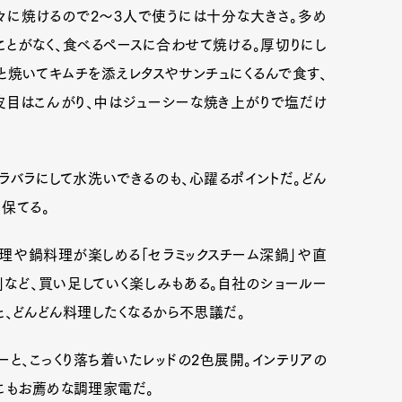
々に焼けるので2〜3人で使うには十分な大きさ。多め
とがなく、食べるペースに合わせて焼ける。厚切りにし
と焼いてキムチを添えレタスやサンチュにくるんで食す、
mbership
Magazine
Official Columnist
About
皮目はこんがり、中はジューシーな焼き上がりで塩だけ
et
Pen international
Pen tw
ラバラにして水洗いできるのも、心躍るポイントだ。どん
保てる。
理や鍋料理が楽しめる「セラミックスチーム深鍋」や直
」など、買い足していく楽しみもある。自社のショールー
と、どんどん料理したくなるから不思議だ。
と、こっくり落ち着いたレッドの2色展開。インテリアの
にもお薦めな調理家電だ。