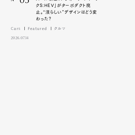
03
Nº
クS:HEV」がターボダクト廃
止。“漢らしい”デザインはどう変
わった?
Cars
Featured
クルマ
2026.07.14