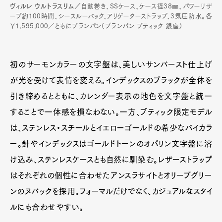
ヴィルレ ウルトラスリム／
自動巻き、SSケース、ケース径38㎜、パワーリザ
ーブ約100時間、シースルーバック、アリゲーターストラップ、3気圧防水。各
￥1,595,000／ともにブランパン（ブランパン ブティック 銀座）
初のサーモンカラーの文字盤は、美しいサンバースト仕上げ
が光を受けて表情を変える。インデックスのブラックが全体を
引き締めるとともに、カレンダー表示の地色を文字盤と統一
することで一体感を損なわない。一方、ブティック限定モデル
は、ステンレス・スチールとイエローゴールドの希少なバイカラ
ー。針やインデックスはゴールドトーンのオパリン文字盤に溶
け込み、ステンレスケースとも自然に馴染む。レザーストラップ
はそれぞれの個性に合わせたアンスラサイトとオリーブグリー
ンのヌバックを採用。フォーマルだけでなく、カジュアルなスタイ
ルにも合わせやすい。