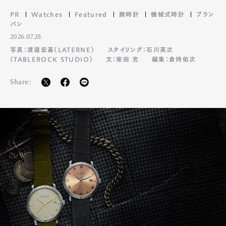
PR
Watches
Featured
腕時計
機械式時計
ブラン
パン
2026.07.28
写真：渡邉宏基（LATERNE）
スタイリング：石川英次
（TABLEROCK STUDIO）
文：柴田 充
編集：倉持佑次
Share: