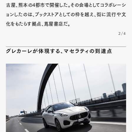
古屋、熊本の4都市で開催した。その会場としてコラボレーシ
Art&Design
Watch
Fashion
ョンしたのは、ブックストアとしての枠を越え、街に流行や文
Gourmet
Cars
化をもたらす拠点、蔦屋書店だ。
Product
Culture
Lifestyle
2/4
グレカーレが体現する、マセラティの到達点
Pen Membership
Magazine
Official Columnist
About
Contact
Pen Meet
Pen international
Pen tw