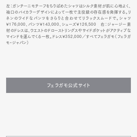
左：ガンチーニモチーフをちりばめたシャツはシルク素材が肌に心地よく、
袖口のバイカラーデザインによって一枚で主役級の存在感を発揮する。リ
ネンのワイドなパンツをさらりと合わせてリラックスムードで。シャツ
¥176,000、パンツ¥143,000、シューズ¥126,500 右：ジャージー素
材のドレスは、ウエストのドローストリングスやサイドポケットがアクティブな
マインドを運んでくる一枚。ドレス¥352,000／すべてフェラガモ（フェラガ
モ・ジャパン）
フェラガモ公式サイト