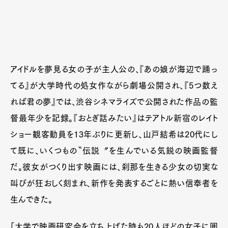
アイドルを夢見る女の子が主人公の、『あの娘が海辺で踊っ
てる』が大学時代の処女作ながら劇場公開され、『5つ数え
れば君の夢』では、渋谷シネマライズで公開された作品の監
督最年少を記録。『おとぎ話みたい』はテアトル新宿のレイト
ショー観客動員を13年ぶりに更新し、山戸結希は20代にし
て既に、いくつもの〝伝説〞を生んでいる気鋭の映画監督
だ。彼女がつくり出す映画には、刹那を生きる少女の切実な
叫びが狂おしく刻まれ、新作を発表するごとに熱い信奉者を
生んできた。
「大学で映画研究会を立ち上げた時も20人ほどの女子に囲