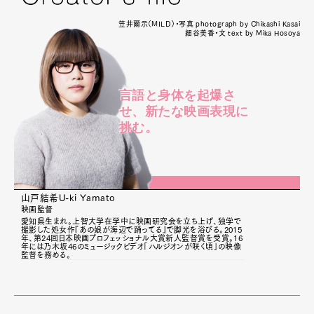
笠井爾示（MILD）・写真 photograph by Chikashi Kasai
細谷美香・文 text by Mika Hosoya
言語と身体を起爆さ
せ、新たな映画表現に
挑む。
山戸結希
U-ki Yamato
映画監督
愛知県生まれ。上智大学在学中に映画研究会を立ち上げ、独学で
撮影した処女作『あの娘が海辺で踊ってる』で脚光を浴びる。2015
年、第24回日本映画プロフェッショナル大賞新人監督賞を受賞。16
年には乃木坂46のミュージックビデオ「ハルジオンが咲く頃」の映像
監督を務める。