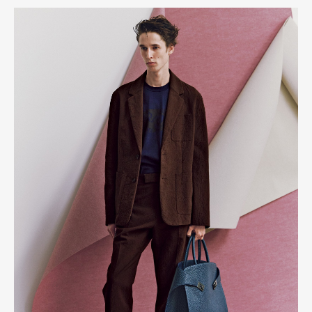
Pen Membership
Magazine
Official Columnist
About
Contact
Pen Meet
Pen international
Pen tw