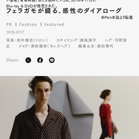
い要素。青春映画『おとぎ話みたい』は、2016年11月に
Blu-ray & DVDが発売された。
フェラガモが綴る、感性のダイアローグ
※Pen本誌より転載
PR
Fashion
Featured
2026.07.17
写真：田中雅也（トロン）
スタイリング：飯島朋子
ヘア：河野富
広
メイク：津田雅世（モッズヘア）
編集＆文：森田華代
Share: