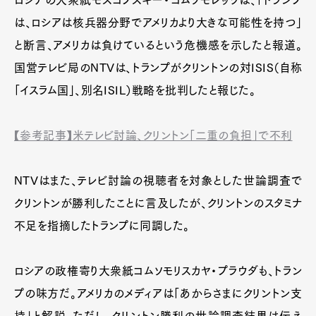
は、ロシアは核兵器分野でアメリカより大きな可能性を持つ」
と断言、アメリカは負けているという危機感を示したと報道。
国営テレビ局のNTVは、トランプがクリントンの対ISIS（自称
「イスラム国」、別名ISIL）戦略を批判したと報じた。
【参考記事】米テレビ討論、クリントン「二重の負担」で不利
NTVはまた、テレビ討論の視聴者を対象とした世論調査で
クリントンが勝利したことに言及したが、クリントンのスタミナ
不足を指摘したトランプに同調した。
ロシアの政権寄り大衆紙コムソモリスカヤ・プラウダも、トラン
プの味方だ。アメリカのメディアは「あからさまにクリントン支
持」と解説。ただし、クリントン勝利の世論調査結果は伝え