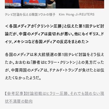
テレビ討論を伝える韓国ソウルの様子 Kim Hong-Ji-REUTERS
＜各国メディアが「クリントン圧勝」と伝えた第１回テレビ討
論だが、中露のメディアは歯切れが悪い。他にもイギリス、ド
イツ、メキシコなど各国メディアの反応をまとめた＞
各国のメディアは米大統領選の第１回テレビ討論をどう伝え
たか。おおむね「勝者はヒラリー・クリントン」との見方だった
が、中露両国のメディアは、ドナルド・トランプが負けたとは伝
えたくなかったようだ。
【参考記事】討論初戦はヒラリー圧勝、それでも読めない現
状不満層の動向