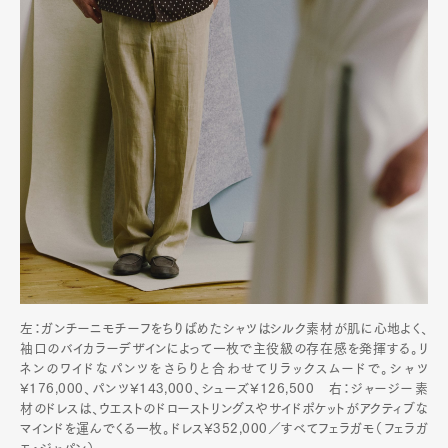
左：ガンチーニモチーフをちりばめたシャツはシルク素材が肌に心地よく、
袖口のバイカラーデザインによって一枚で主役級の存在感を発揮する。リ
ネンのワイドなパンツをさらりと合わせてリラックスムードで。シャツ
¥176,000、パンツ¥143,000、シューズ¥126,500 右：ジャージー素
材のドレスは、ウエストのドローストリングスやサイドポケットがアクティブな
マインドを運んでくる一枚。ドレス¥352,000／すべてフェラガモ（フェラガ