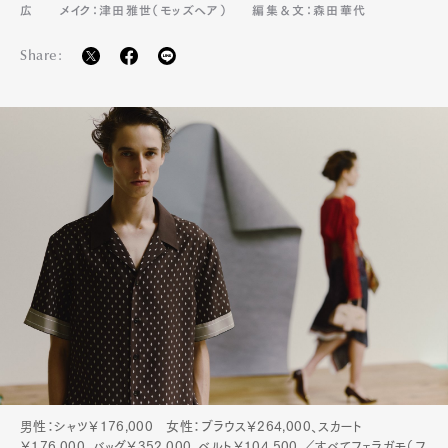
広
メイク：津田雅世（モッズヘア）
編集＆文：森田華代
Share:
Art&Design
Watch
Fashion
Gourmet
Cars
Product
Culture
Lifestyle
Pen Membership
Magazine
Official Columnist
About
Contact
Pen Meet
Pen international
Pen tw
男性：シャツ￥176,000 女性：ブラウス￥264,000、スカート
￥176,000、バッグ￥352,000、ベルト￥104,500 ／すべてフェラガモ（フ