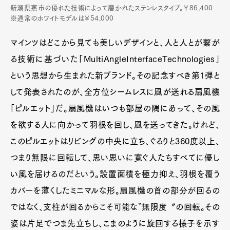
新潟県燕市の優れた技術によって磨かれたステンレスタイプ。￥86,400
※通常のホワイトモデルは￥54,000
マインツはどこから見ても美しいデザインと、人と人とが繋が
る技術に基づいた「MultiAngleInterfaceTechnologies」
という思想から生まれた新ブランド。その記念すべき第1弾と
して発表されたのが、全方位シームレスに風が送れる扇風機
「ピルエット」だ。扇風機はいつも部屋の隅にあって、その風
を欲する人に向かって羽根を回し、風を送ってきた。けれど、
このピルエットはリビングの中央に立ち、ぐるりと360度以上、
つまり無限に回転して、思い思いに寛ぐ人たちすべてに優し
い風を届けるのだという。設置面積を極力抑え、羽根を覆う
カバーを薄くしたミニマルな形。扇風機の首の部分が回るの
ではなく、支柱が回るからこそ可能な〝無限度〞の回転。その
姿は片足でつま先立ちし、こまのように旋回する様子を示す