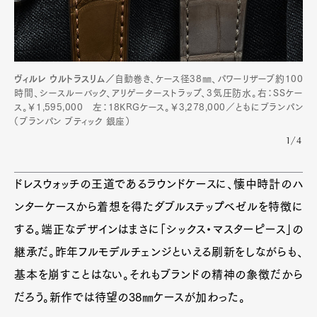
ヴィルレ ウルトラスリム／
自動巻き、ケース径38㎜、パワーリザーブ約100
時間、シースルーバック、アリゲーターストラップ、3気圧防水。右：SSケー
ス。￥1,595,000 左：18KRGケース。￥3,278,000／ともにブランパン
（ブランパン ブティック 銀座）
1/4
Art&Design
Watch
Fashion
Gourmet
Cars
ドレスウォッチの王道であるラウンドケースに、懐中時計のハ
Product
Culture
Lifestyle
ンターケースから着想を得たダブルステップベゼルを特徴に
する。端正なデザインはまさに「シックス・マスターピース」の
継承だ。昨年フルモデルチェンジといえる刷新をしながらも、
Pen Membership
Magazine
基本を崩すことはない。それもブランドの精神の象徴だから
Official Columnist
About
Contact
だろう。新作では待望の38㎜ケースが加わった。