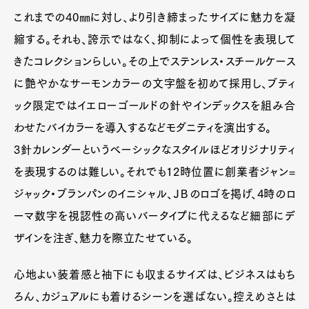
これまでの40㎜に対し、より引き締まったサイズに魅力を凝
縮する。それも、誇示ではなく、抑制によって個性を表現して
Pen Meet
きたコレクションらしい。その上でステンレス・スチールケース
Pen international
Pen tw
に艶やかなサーモンカラーの文字盤を初めて採用し、ブティ
ック限定ではイエローゴールドの針やインデックスを組み合
わせたバイカラーを導入するなどモダニティを演出する。
3針カレンダーというベーシックなスタイルほどオリジナリティ
を表現するのは難しい。それでも12時位置に創業者ジャン=
ジャック・ブランパンのイニシャル、ＪＢのロゴを掲げ、4時のロ
ーマ数字を視認性の高いバータイプに代えるなど細部にデ
ザインを注ぎ、魅力を際立たせている。
心地よい装着感と袖下にも収まるサイズは、ビジネスはもち
ろん、カジュアルにも着けるシーンを選ばない。控えめさとは