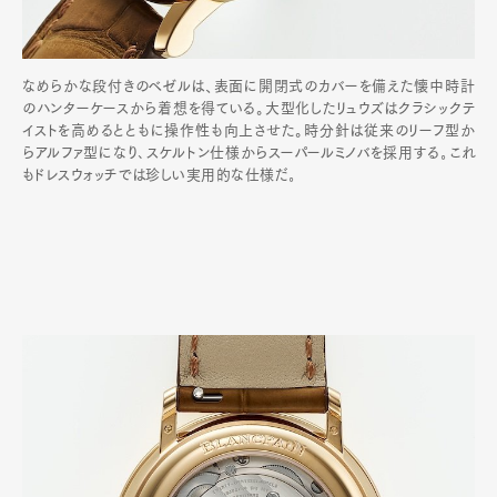
なめらかな段付きのベゼルは、表面に開閉式のカバーを備えた懐中時計
のハンターケースから着想を得ている。大型化したリュウズはクラシックテ
イストを高めるとともに操作性も向上させた。時分針は従来のリーフ型か
らアルファ型になり､スケルトン仕様からスーパールミノバを採用する｡これ
もドレスウォッチでは珍しい実用的な仕様だ｡