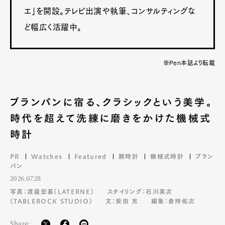
エ」を開設。テレビ出演や執筆、コンサルティングな
ど幅広く活躍中。
※Pen本誌より転載
ブランパンに宿る、クラシックという美学。
時代を超えて洗練に磨きをかけた機械式
時計
PR
Watches
Featured
腕時計
機械式時計
ブラン
パン
2026.07.28
写真：渡邉宏基（LATERNE）
スタイリング：石川英次
（TABLEROCK STUDIO）
文：柴田 充
編集：倉持佑次
Share: