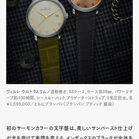
ヴィルレ ウルトラスリム／
自動巻き、SSケース、ケース径38㎜、パワーリザ
ーブ約100時間、シースルーバック、アリゲーターストラップ、3気圧防水。各
￥1,595,000／ともにブランパン（ブランパン ブティック 銀座）
初のサーモンカラーの文字盤は、美しいサンバースト仕上げ
が光を受けて表情を変える。インデックスのブラックが全体を