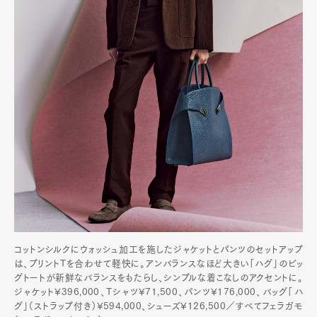
コットンシルクにウォッシュ加工を施したジャケットとパンツのセットアップ
は、プリントTを合わせて軽快に。アンバランスなほど大きい「ハグ」のビッ
グトートが新鮮なバランスをもたらし、シンプルな着こなしのアクセントに。
ジャケット¥396,000、Tシャツ¥71,500、パンツ¥176,000、バッグ「ハ
グ」（ストラップ付き）¥594,000、シューズ¥126,500／すべてフェラガモ