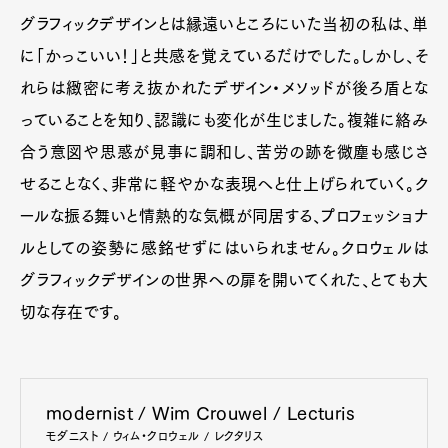
Art&Design
Watch
Fashion
グラフィックデザインとは縁遠いところにいた当初の私は、単
Gourmet
Cars
に「かっこいい！」と共感を覚えているだけでした。しかし、そ
Product
Culture
Lifestyle
れらは緻密に考え抜かれたデザイン・メソッドが後ろ盾とな
っていることを知り、認識にも変化が生じました。複雑に絡み
合う意図や思惑が見事に調和し、苦労の跡を微塵も感じさ
Pen Membership
Magazine
せることなく、非常に軽やかな表現へと仕上げられていく。ク
Official Columnist
About
ールな振る舞いと情熱的な気概が同居する、プロフェッショナ
Contact
ルとしての姿勢に感銘せずにはいられません。クロウェルは
グラフィックデザインの世界への扉を開いてくれた、とても大
切な存在です。
Pen Meet
Pen international
Pen tw
modernist / Wim Crouwel / Lecturis
モダニスト / ウィム・クロウェル / レクタリス