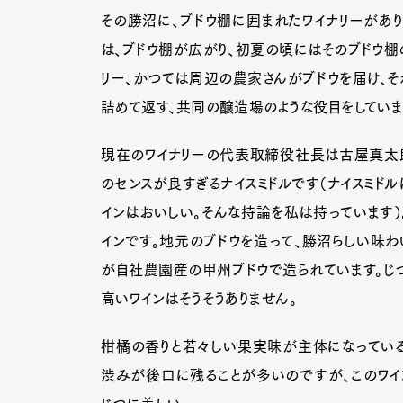
その勝沼に、ブドウ棚に囲まれたワイナリーがあり
は、ブドウ棚が広がり、初夏の頃にはそのブドウ棚
リー、かつては周辺の農家さんがブドウを届け、そ
詰めて返す、共同の醸造場のような役目をしていま
現在のワイナリーの代表取締役社長は古屋真太郎
のセンスが良すぎるナイスミドルです（ナイスミド
インはおいしい。そんな持論を私は持っています）
インです。地元のブドウを造って、勝沼らしい味わ
が自社農園産の甲州ブドウで造られています。じ
高いワインはそうそうありません。
柑橘の香りと若々しい果実味が主体になっている
G
渋みが後口に残ることが多いのですが、このワイ