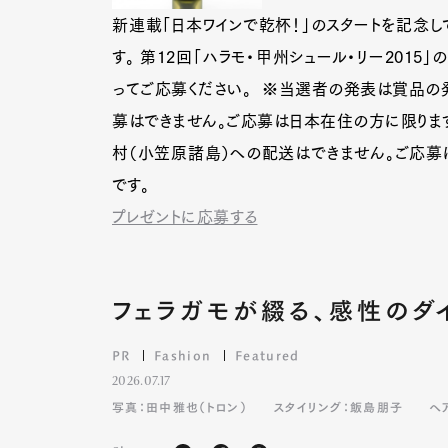
新連載「日本ワインで乾杯！」のスタートを記念し
す。 第12回「ハラモ・甲州シュール・リー2015」
ってご応募ください。 ※当選者の発表は賞品の
募はできません。ご応募は日本在住の方に限ります
村（小笠原諸島）への配送はできません。ご応募
です。
プレゼントに応募する
フェラガモが綴る、感性のダ
PR
Fashion
Featured
2026.07.17
写真：田中雅也（トロン）
スタイリング：飯島朋子
ヘ