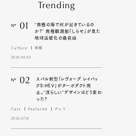
Trending
01
“南極の海で何が起きているの
Nº
か?” 南極観測船「しらせ」が見た
地球温暖化の最前線
Culture
南極
2026.08.03
02
スバル新型「レヴォーグ レイバッ
Nº
クS:HEV」がターボダクト廃
止。“漢らしい”デザインはどう変わ
った?
Cars
Featured
クルマ
2026.07.14