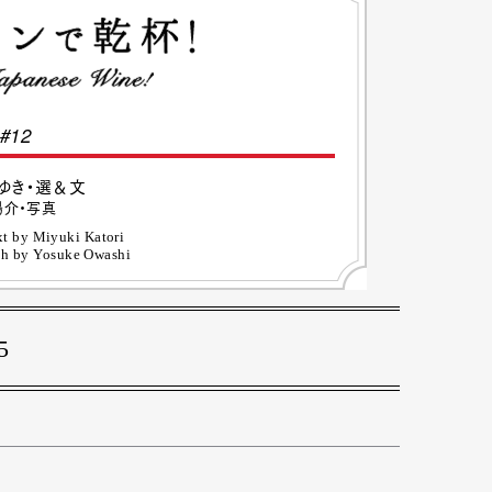
#12
ゆき・選＆文
陽介・写真
xt by Miyuki Katori
ph by Yosuke Owashi
5