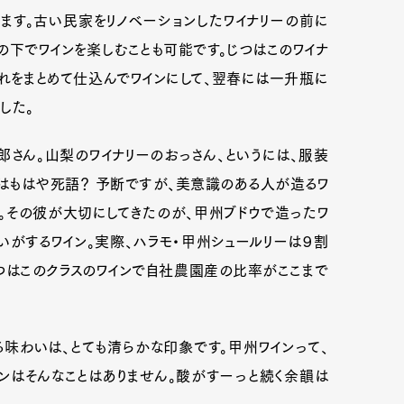
ます。古い民家をリノベーションしたワイナリーの前に
の下でワインを楽しむことも可能です。じつはこのワイナ
れをまとめて仕込んでワインにして、翌春には一升瓶に
した。
さん。山梨のワイナリーのおっさん、というには、服装
ルはもはや死語？ 予断ですが、美意識のある人が造るワ
。その彼が大切にしてきたのが、甲州ブドウで造ったワ
いがするワイン。実際、ハラモ・甲州シュールリーは９割
つはこのクラスのワインで自社農園産の比率がここまで
Art&Design
Watch
Fashion
味わいは、とても清らかな印象です。甲州ワインって、
ourmet
Cars
Product
Culture
ンはそんなことはありません。酸がすーっと続く余韻は
Lifestyle