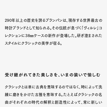
290年以上の歴史を誇るブランパンは、現存する世界最古の
時計ブランドとして知られる。その伝統が息づく「ヴィルレ」コ
レクションに38㎜ケースの新作が登場した。研ぎ澄まされた
スタイルにクラシックの美学が宿る。
Art&Design
Watch
Fashion
Gourmet
Cars
Product
Culture
Lifestyle
受け継がれてきた美しさを、いまの装いで愉しむ
クラシックとは単に古典を意味するのではなく、時によって洗
Pen Membership
Magazine
Official Columnist
About
練に磨きをかけた古雅を意味する。たとえばクラシックの名
Contact
曲がそれぞれの時代の解釈と創造性によって、常に新しい