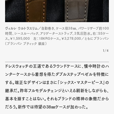
ヴィルレ ウルトラスリム／
自動巻き、ケース径38㎜、パワーリザーブ約100
時間、シースルーバック、アリゲーターストラップ、3気圧防水。右：SSケー
ス。￥1,595,000 左：18KRGケース。￥3,278,000／ともにブランパン
（ブランパン ブティック 銀座）
1/4
ドレスウォッチの王道であるラウンドケースに、懐中時計のハ
ンターケースから着想を得たダブルステップベゼルを特徴に
する。端正なデザインはまさに「シックス・マスターピース」の
継承だ。昨年フルモデルチェンジといえる刷新をしながらも、
基本を崩すことはない。それもブランドの精神の象徴だから
だろう。新作では待望の38㎜ケースが加わった。