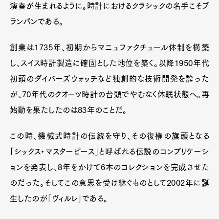
演奏が生まれるように。時計におけるクラシックの名手こそブ
ランパンである。
Pen Meet
創業は1735年、初期からマニュファクチュール体制を構築
Pen international
Pen tw
し、スイス時計製造に確固とした地位を築く。以降1950年代
初頭のダイバーズウォッチなど独創的な技術開発を誇った
が、70年代のクオーツ時計の台頭でやむなく休眠状態へ。再
始動を果たしたのは83年のことだ。
この時、機械式時計の伝統を守り、その復権の旗頭となる
「シックス・マスターピース」と呼ばれる伝説のコンプリケーシ
ョンを発表し、8年をかけて6本のコレクションを完成させた
のだった。そしてこの意思を受け継ぐものとして2002年に誕
生したのが「ヴィルレ」である。