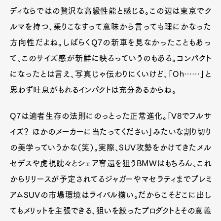
ディならではの贅沢な高級性能と感じる。この辺は東京でク
ルマを持つ、乗りこなすって意味から言っても理にかなった
方向性だよね。しばらくQ7の新車を見なかったこともあっ
て、このサイズ感が新鮮に映るっていうのもある。コンパクト
になったとは言え、写真じゃ伝わりにくいけど、「Oh……」と
思わず吐息がもれるインパクトは充分あるからね。
Q7は適者生存の法則にのっとった正常進化。「V8でフルサ
イズ？ ほかのメーカーに当たってください」みたいな割り切り
の美学っていうかな（笑）。実際、SUV攻勢をかけてきたメル
セデスや虎視眈々とシェア奪還を狙うBMWはもちろん、これ
からリリースが予定されてるジャガーやマセラティまでプレミ
アムSUVの市場環境はライバル揃い。だからこそどこに出し
てもメリットを主張できる、狙いを絞ったプロダクトとその意義