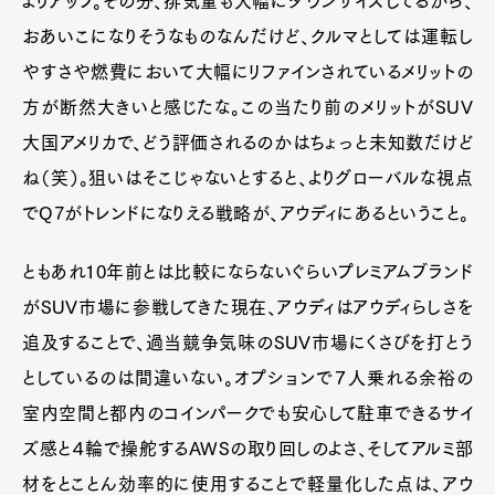
よりアップ。その分、排気量も大幅にダウンサイズしてるから、
おあいこになりそうなものなんだけど、クルマとしては運転し
やすさや燃費において大幅にリファインされているメリットの
方が断然大きいと感じたな。この当たり前のメリットがSUV
大国アメリカで、どう評価されるのかはちょっと未知数だけど
ね（笑）。狙いはそこじゃないとすると、よりグローバルな視点
でQ7がトレンドになりえる戦略が、アウディにあるということ。
ともあれ10年前とは比較にならないぐらいプレミアムブランド
がSUV市場に参戦してきた現在、アウディはアウディらしさを
追及することで、過当競争気味のSUV市場にくさびを打とう
としているのは間違いない。オプションで７人乗れる余裕の
室内空間と都内のコインパークでも安心して駐車できるサイ
ズ感と４輪で操舵するAWSの取り回しのよさ、そしてアルミ部
材をとことん効率的に使用することで軽量化した点は、アウ