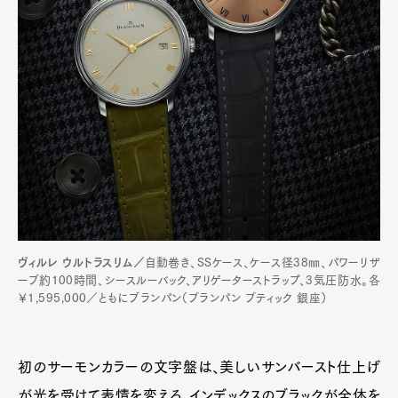
ヴィルレ ウルトラスリム／
自動巻き、SSケース、ケース径38㎜、パワーリザ
ーブ約100時間、シースルーバック、アリゲーターストラップ、3気圧防水。各
￥1,595,000／ともにブランパン（ブランパン ブティック 銀座）
初のサーモンカラーの文字盤は、美しいサンバースト仕上げ
が光を受けて表情を変える。インデックスのブラックが全体を