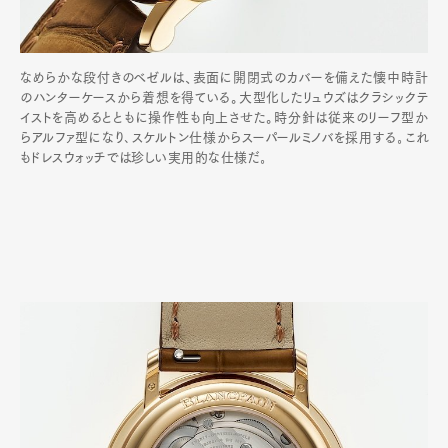
なめらかな段付きのベゼルは、表面に開閉式のカバーを備えた懐中時計
のハンターケースから着想を得ている。大型化したリュウズはクラシックテ
イストを高めるとともに操作性も向上させた。時分針は従来のリーフ型か
らアルファ型になり､スケルトン仕様からスーパールミノバを採用する｡これ
もドレスウォッチでは珍しい実用的な仕様だ｡