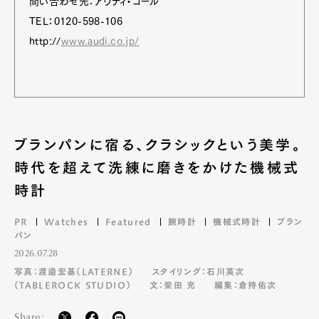
問い合わせ先：アウディ・コール
TEL：0120-598-106
http://
www.audi.co.jp/
ブランパンに宿る、クラシックという美学。
時代を超えて洗練に磨きをかけた機械式
時計
PR
Watches
Featured
腕時計
機械式時計
ブラン
パン
2026.07.28
写真：渡邉宏基（LATERNE）
スタイリング：石川英次
（TABLEROCK STUDIO）
文：柴田 充
編集：倉持佑次
Share: