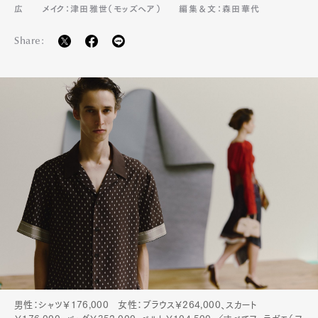
広
メイク：津田雅世（モッズヘア）
編集＆文：森田華代
Share:
男性：シャツ￥176,000 女性：ブラウス￥264,000、スカート