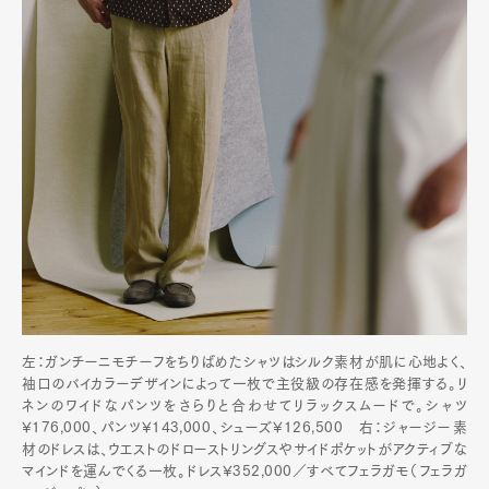
左：ガンチーニモチーフをちりばめたシャツはシルク素材が肌に心地よく、
袖口のバイカラーデザインによって一枚で主役級の存在感を発揮する。リ
ネンのワイドなパンツをさらりと合わせてリラックスムードで。シャツ
¥176,000、パンツ¥143,000、シューズ¥126,500 右：ジャージー素
材のドレスは、ウエストのドローストリングスやサイドポケットがアクティブな
マインドを運んでくる一枚。ドレス¥352,000／すべてフェラガモ（フェラガ