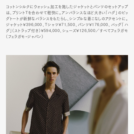
コットンシルクにウォッシュ加工を施したジャケットとパンツのセットアップ
は、プリントTを合わせて軽快に。アンバランスなほど大きい「ハグ」のビッ
グトートが新鮮なバランスをもたらし、シンプルな着こなしのアクセントに。
ジャケット¥396,000、Tシャツ¥71,500、パンツ¥176,000、バッグ「ハ
グ」（ストラップ付き）¥594,000、シューズ¥126,500／すべてフェラガモ
（フェラガモ・ジャパン）