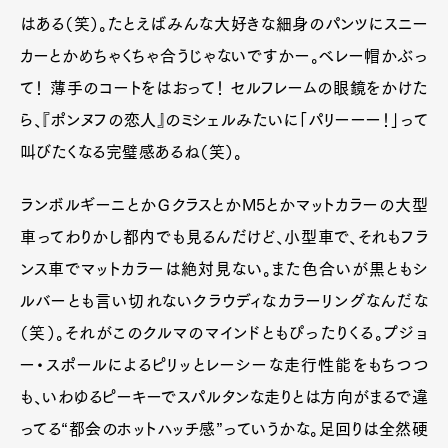
はある（笑）。たとえばみんな大好きな細身のパンツにスニー
カーとかめちゃくちゃ合うじゃないですかー。ベレー帽かぶっ
て！ 薄手のコートをはおって！ セルフレームの眼鏡をかけた
ら、『ポンヌフの恋人』のミシェルみたいに「パリーーー！」って
叫びたくなる完璧感あるね（笑）。
ランボルギーニとかＧクラスとかM5とかマットカラーの大型
車ってわりかし都内でも見るんだけど、小型車で、それもフラ
ンス車でマットカラーは絶対見ない。また色合いが黒ともシ
ルバーとも言い切れないクラウディなカラーリングなんだな
（笑）。それがこのクルマのマインドともぴったりくる。プジョ
ー・スポールによるピリッとレーシーな走行性能をもちつつ
も、いわゆるピーキーでスパルタンな走りとは方向がまるで違
ってる“都会のホットハッチ感”っていうかな。足回りは全然硬