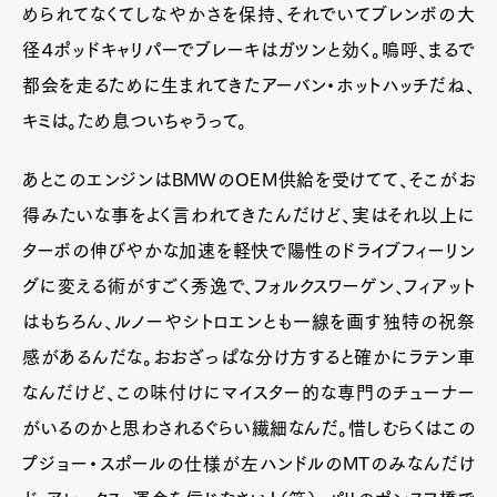
められてなくてしなやかさを保持、それでいてブレンボの大
径４ポッドキャリパーでブレーキはガツンと効く。嗚呼、まるで
都会を走るために生まれてきたアーバン・ホットハッチだね、
キミは。ため息ついちゃうって。
あとこのエンジンはBMWのOEM供給を受けてて、そこがお
得みたいな事をよく言われてきたんだけど、実はそれ以上に
ターボの伸びやかな加速を軽快で陽性のドライブフィーリン
グに変える術がすごく秀逸で、フォルクスワーゲン、フィアット
はもちろん、ルノーやシトロエンとも一線を画す独特の祝祭
感があるんだな。おおざっぱな分け方すると確かにラテン車
なんだけど、この味付けにマイスター的な専門のチューナー
がいるのかと思わされるぐらい繊細なんだ。惜しむらくはこの
プジョー・スポールの仕様が左ハンドルのMTのみなんだけ