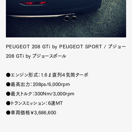
Pen Membership
Magazine
Official Columnist
About
Contact
Pen Meet
PEUGEOT 208 GTi by PEUGEOT SPORT / プジョー
208 GTi by プジョースポール
Pen international
Pen tw
●エンジン形式：1.6ℓ直列４気筒ターボ
●最高出力：208ps/6,000rpm
●最大トルク：300Nm/3,000rpm
●トランスミッション：6速MT
●車両価格￥3,686,600