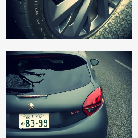
Art&Design
Watch
Fashion
Gourmet
Cars
Product
Culture
Lifestyle