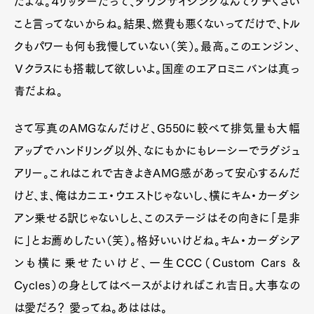
だよな。４リッターだって、ダウンサイジングなんてケチくさい
こと言ってないからね。結果、燃費も悪くないってだけで、トル
クもパワーも何も我慢していない（笑）。最高。このエンジン、
Ｖクラスにも搭載して欲しいよ。国産のエアロミニバンは真っ
青だよね。
さて写真のAMGなんだけど、G550に較べて排気量も大幅
アップでハンドリング以外、なにもかにもレーシーでラグジュ
アリー。これはこれで古きよきAMG感があって安心するんだ
けど、ま、俺はカニエ・ウエストじゃないし、横にキム・カーダシ
アン乗せる訳じゃないしと、このステージはその向きに「是非
に」とお薦めしたい（笑）。格好いいけどね。キム・カーダシア
ンも横に乗せたいけど、一生CCC（Custom Cars &
Cycles）の身としてはベースがよければこれ吉日。大事なの
は愛だろ？ 愛ってね。あははは。