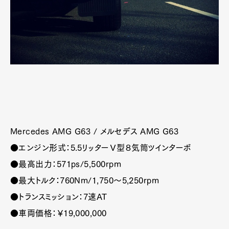
Art&Design
Watch
Fashion
Gourmet
Cars
Product
Culture
Lifestyle
Pen Membership
Magazine
Official Columnist
About
Contact
Mercedes AMG G63 / メルセデス AMG G63
●エンジン形式：5.5リッターＶ型８気筒ツインターボ
●最高出力：571ps/5,500rpm
Pen Meet
●最大トルク：760Nm/1,750～5,250rpm
Pen international
Pen tw
●トランスミッション：7速AT
●車両価格：￥19,000,000