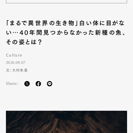
「まるで異世界の生き物」白い体に目がな
い…40年間見つからなかった新種の魚、
その姿とは？
Culture
2026.08.07
文：大村朱里
Share: