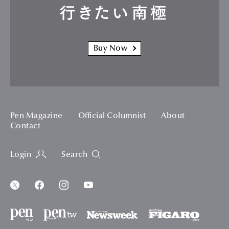
行きたい南極
Buy Now
Pen Magazine
Official Columnist
About
Contact
Login
Search