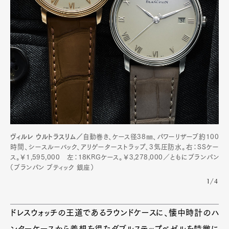
ヴィルレ ウルトラスリム／
自動巻き、ケース径38㎜、パワーリザーブ約100
時間、シースルーバック、アリゲーターストラップ、3気圧防水。右：SSケー
ス。￥1,595,000 左：18KRGケース。￥3,278,000／ともにブランパン
（ブランパン ブティック 銀座）
1/4
ドレスウォッチの王道であるラウンドケースに、懐中時計のハ