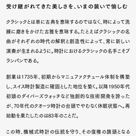
受け継がれてきた美しさを、いまの装いで愉しむ
Art&Design
Watch
Fashion
クラシックとは単に古典を意味するのではなく、時によって洗
Gourmet
Cars
練に磨きをかけた古雅を意味する。たとえばクラシックの名
Product
Culture
Lifestyle
曲がそれぞれの時代の解釈と創造性によって、常に新しい
演奏が生まれるように。時計におけるクラシックの名手こそブ
ランパンである。
Pen Membership
Magazine
Official Columnist
About
創業は1735年、初期からマニュファクチュール体制を構築
Contact
し、スイス時計製造に確固とした地位を築く。以降1950年代
初頭のダイバーズウォッチなど独創的な技術開発を誇った
が、70年代のクオーツ時計の台頭でやむなく休眠状態へ。再
Pen Meet
始動を果たしたのは83年のことだ。
Pen international
Pen tw
この時、機械式時計の伝統を守り、その復権の旗頭となる