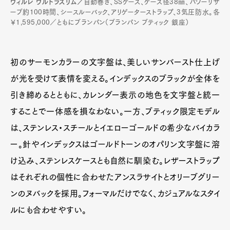
ヴィルレ ウルトラスリム／
自動巻き、SSケース、ケース径38㎜、パワーリザ
ーブ約100時間、シースルーバック、アリゲーターストラップ、3気圧防水。各
￥1,595,000／ともにブランパン（ブランパン ブティック 銀座）
初のサーモンカラーの文字盤は、美しいサンバースト仕上げ
が光を受けて表情を変える。インデックスのブラックが全体を
引き締めるとともに、カレンダー表示の地色を文字盤と統一
することで一体感を損なわない。一方、ブティック限定モデル
は、ステンレス・スチールとイエローゴールドの希少なバイカラ
ー。針やインデックスはゴールドトーンのオパリン文字盤に溶
け込み、ステンレスケースとも自然に馴染む。レザーストラップ
はそれぞれの個性に合わせたアンスラサイトとオリーブグリー
ンのヌバックを採用。フォーマルだけでなく、カジュアルなスタイ
ルにも合わせやすい。