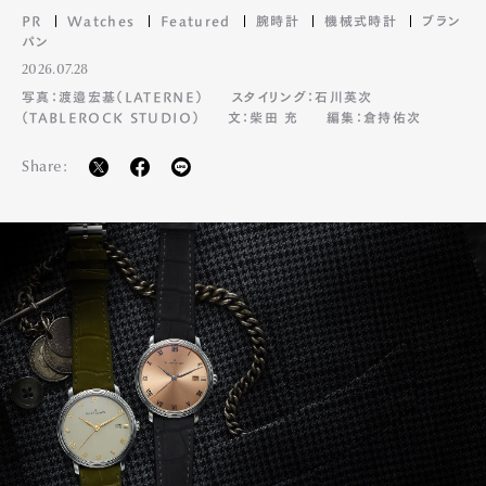
PR
Watches
Featured
腕時計
機械式時計
ブラン
パン
2026.07.28
写真：渡邉宏基（LATERNE）
スタイリング：石川英次
（TABLEROCK STUDIO）
文：柴田 充
編集：倉持佑次
Share: