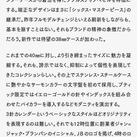
ンターケースから着想を得たダブルステップベゼルを特徴に
する。端正なデザインはまさに「シックス・マスターピース」の
継承だ。昨年フルモデルチェンジといえる刷新をしながらも、
基本を崩すことはない。それもブランドの精神の象徴だから
だろう。新作では待望の38㎜ケースが加わった。
これまでの40㎜に対し、より引き締まったサイズに魅力を凝
縮する。それも、誇示ではなく、抑制によって個性を表現して
きたコレクションらしい。その上でステンレス・スチールケース
に艶やかなサーモンカラーの文字盤を初めて採用し、ブティ
ック限定ではイエローゴールドの針やインデックスを組み合
わせたバイカラーを導入するなどモダニティを演出する。
3針カレンダーというベーシックなスタイルほどオリジナリティ
を表現するのは難しい。それでも12時位置に創業者ジャン=
ジャック・ブランパンのイニシャル、ＪＢのロゴを掲げ、4時のロ