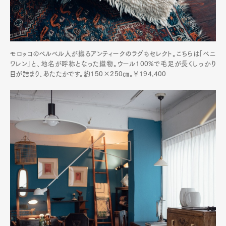
モロッコのベルベル人が織るアンティークのラグもセレクト。こちらは「ベニ
ワレン」と、地名が呼称となった織物。ウール100%で毛足が長くしっかり
目が詰まり、あたたかです。約150×250㎝。￥194,400