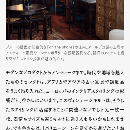
ブルーの壁面が印象的な「on the shore」の店内。アールデコ調の上海の
アンティーク家具やコンテンポラリーな照明器具など、新旧のアイテムを織
り交ぜたスタイル提案が魅力的です。
モダンなプロダクトからアンティークまで。時代や地域を越え
たもののセレクトは、アフリカやアジアの古い家具や調度品
をうまく取り入れた、ヨーロッパのインテリアスタイリングの影
響だと、谷さんはいいます。このヴィンテージキルトは、そうし
たスタイリングに活躍することに間違いないでしょう。一枚一
枚、表情もサイズも違うキルトに迷う人も多いかもしれませ
ん。でも谷さんは、「バリエーションを見てから選びたいとお