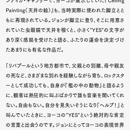
ンディカ・ギャラリーで、ヨーコが展示していた『Ceiling
Painting（天井の絵）』も、当時実際に使われた脚立とと
もに再現されている。ジョンが脚立に登り、そこに用意さ
れていた虫眼鏡で天井を覗くと、小さく”YES”の文字が
あり深く感銘を受けたと語る、ふたりの運命を決定づけ
たあまりにも有名な作品だ。
「リバプールという地方都市で、父親との別離、母や親友
の死など、さまざまな別れを経験しながら育ち、ロックスタ
ーとして成功しても、自身が『檻の中の動物』と語るよう
に、観客は熱狂的に叫ぶばかりで誰も音楽を聞いてくれ
ない。自由もない。自分を見失いそうになり『ヘルプ！』と
叫んでいたときに、ヨーコの”YES”という絶対的な肯定
の言葉と出会うのです。ジョンにとってヨーコの表現世界