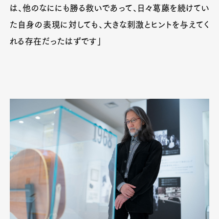
は、他のなににも勝る救いであって、日々葛藤を続けてい
た自身の表現に対しても、大きな刺激とヒントを与えてく
れる存在だったはずです」
Art&Design
Watch
Fashion
Gourmet
Cars
Product
Culture
Lifestyle
Pen Membership
Magazine