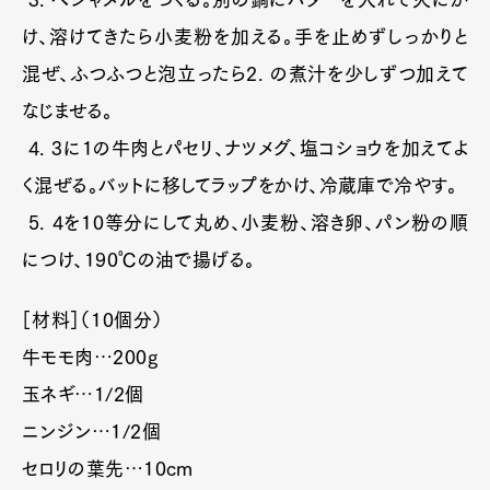
け、溶けてきたら小麦粉を加える。手を止めずしっかりと
混ぜ、ふつふつと泡立ったら2. の煮汁を少しずつ加えて
なじませる。
4. 3に1の牛肉とパセリ、ナツメグ、塩コショウを加えてよ
く混ぜる。バットに移してラップをかけ、冷蔵庫で冷やす。
5. 4を10等分にして丸め、小麦粉、溶き卵、パン粉の順
につけ、190℃の油で揚げる。
［材料］（10個分）
牛モモ肉…200g
玉ネギ…1/2個
ニンジン…1/2個
セロリの葉先…10cm