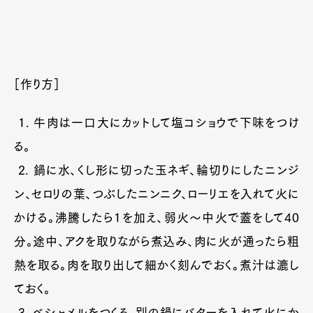
［作り方］
1. 牛肉は一口大にカットして塩コショウで下味をつけ
る。
2. 鍋に水、くし形に切った玉ネギ、輪切りにしたニンジ
ン、セロリの葉、つぶしたニンニク、ローリエを入れて火に
かける。沸騰したら1を加え、弱火〜中火で蓋をして40
分。途中、アクを取りながら煮込み、肉に火が通ったら粗
熱を取る。肉を取り出して細かく刻んでおく。煮汁は漉し
ておく。
3. ベシャメルをつくる。別の鍋にバターを入れて火にか