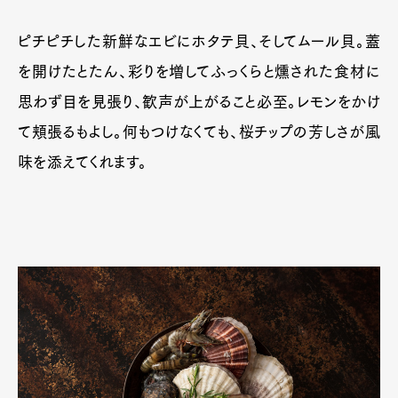
ピチピチした新鮮なエビにホタテ貝、そしてムール貝。蓋
を開けたとたん、彩りを増してふっくらと燻された食材に
思わず目を見張り、歓声が上がること必至。レモンをかけ
て頬張るもよし。何もつけなくても、桜チップの芳しさが風
味を添えてくれます。
Art&Design
Watch
Fashion
Gourmet
Cars
Product
Culture
Lifestyle
Pen Membership
Magazine