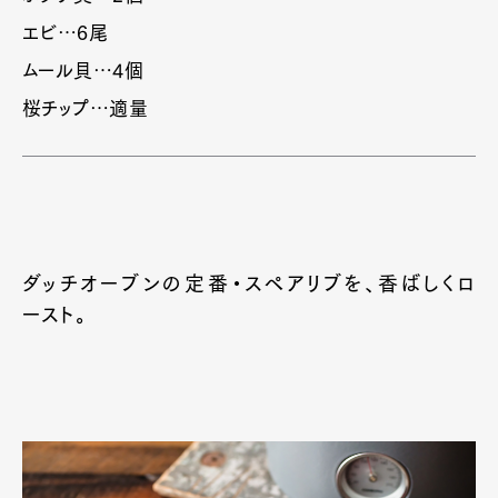
エビ…6尾
ムール貝…4個
桜チップ…適量
ダッチオーブンの定番・スペアリブを、香ばしくロ
ースト。