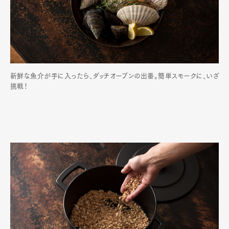
Official Columnist
About
Contact
Pen Meet
新鮮な魚介が手に入ったら、ダッチオーブンの出番。簡単スモークに、いざ
挑戦！
Pen international
Pen tw