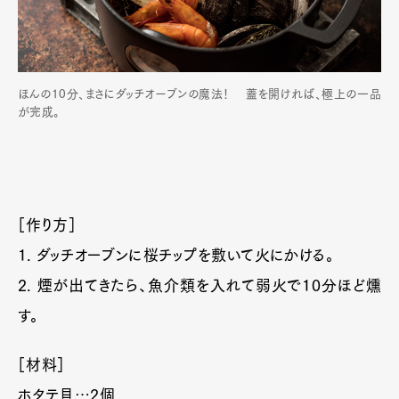
ほんの10分、まさにダッチオーブンの魔法！ 蓋を開ければ、極上の一品
が完成。
［作り方］
1. ダッチオーブンに桜チップを敷いて火にかける。
2. 煙が出てきたら、魚介類を入れて弱火で10分ほど燻
す。
［材料］
ホタテ貝…2個