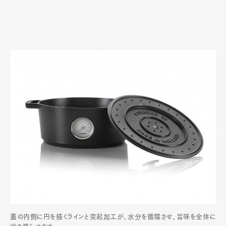
蓋の内側に円を描くラインと突起加工が、水分を循環させ、旨味を全体に