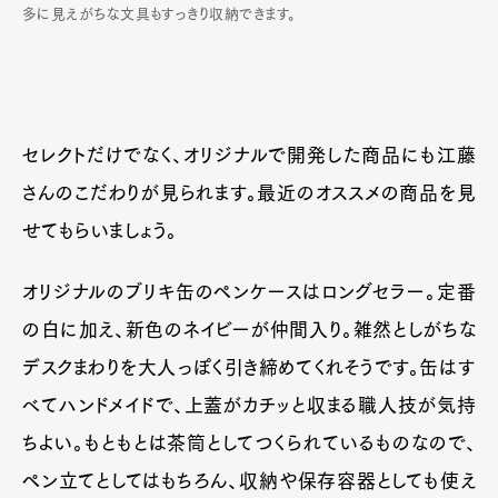
多に見えがちな文具もすっきり収納できます。
セレクトだけでなく、オリジナルで開発した商品にも江藤
さんのこだわりが見られます。最近のオススメの商品を見
せてもらいましょう。
オリジナルのブリキ缶のペンケースはロングセラー。定番
Art&Design
Watch
Fashion
の白に加え、新色のネイビーが仲間入り。雑然としがちな
Gourmet
Cars
デスクまわりを大人っぽく引き締めてくれそうです。缶はす
Product
Culture
Lifestyle
べてハンドメイドで、上蓋がカチッと収まる職人技が気持
ちよい。もともとは茶筒としてつくられているものなので、
ペン立てとしてはもちろん、収納や保存容器としても使え
Pen Membership
Magazine