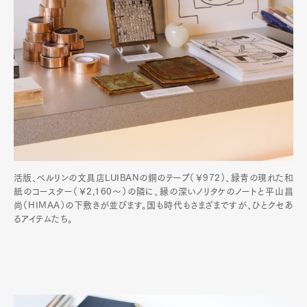
活版、ベルリンの文具店LUIBANの銅のテープ（￥972）、緑青の現れた和
紙のコースター（￥2,160〜）の隣に、縁の深いノリタケのノートと平山昌
尚（HIMAA）の下敷きが並びます。国も時代もさまざまですが、ひとクセあ
るアイテムたち。