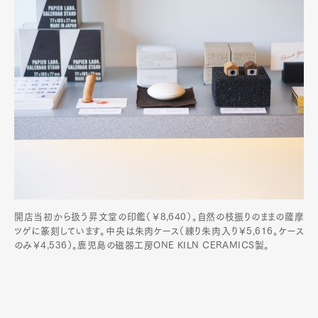
開店当初から扱う昇文堂の印鑑（￥8,640）。自然の枝振りのままの薩摩
ツゲに篆刻しています。中央は朱肉ケース（練り朱肉入り￥5,616。ケース
のみ￥4,536）。鹿児島の磁器工房ONE KILN CERAMICS製。