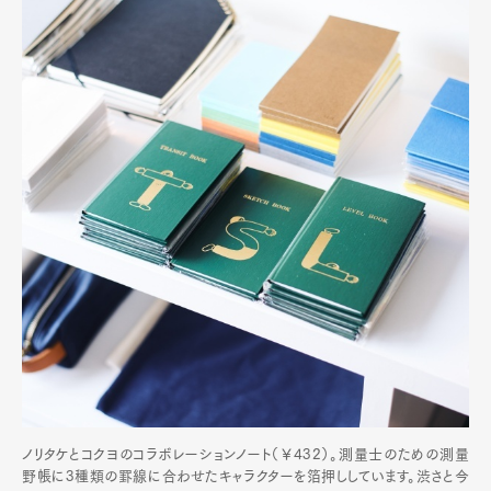
ノリタケとコクヨのコラボレーションノート（￥432）。測量士のための測量
野帳に3種類の罫線に合わせたキャラクターを箔押ししています。渋さと今