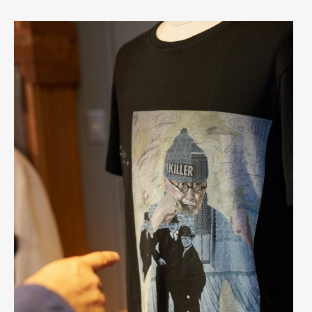
Official Columnist
About
Contact
Pen Meet
Pen international
Pen tw