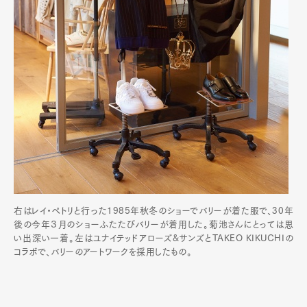
Art&Design
Watch
Fashion
Gourmet
Cars
右はレイ・ペトリと行った1985年秋冬のショーでバリーが着た服で、30年
後の今年３月のショーふたたびバリーが着用した。菊池さんにとっては思
Product
Culture
Lifestyle
い出深い一着。左はユナイテッドアローズ&サンズとTAKEO KIKUCHIの
コラボで、バリーのアートワークを採用したもの。
Pen Membership
Magazine