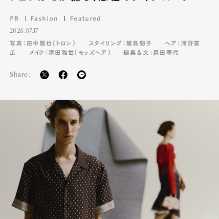
PR
Fashion
Featured
2026.07.17
写真：田中雅也（トロン）
スタイリング：飯島朋子
ヘア：河野富
広
メイク：津田雅世（モッズヘア）
編集＆文：森田華代
Share: