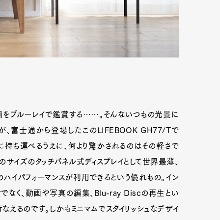
画をブルーレイで鑑賞する……。そんないつもの光景に
富士通から登場したこのLIFEBOOK GH77/Tで
由に持ち運べるうえに、何より驚かされるのはその軽さで
、このサイズのタッチパネル式ディスプレイとして世界最薄、
Art&Design
Watch
Fashion
のハイパフォーマンスが利用できるという優れもの。イン
ourmet
Cars
Product
Culture
なく、動画や写真の編集、Blu-ray Discの再生とい
なえるのです。しかもミニマムでスタイリッシュなデザイ
Lifestyle