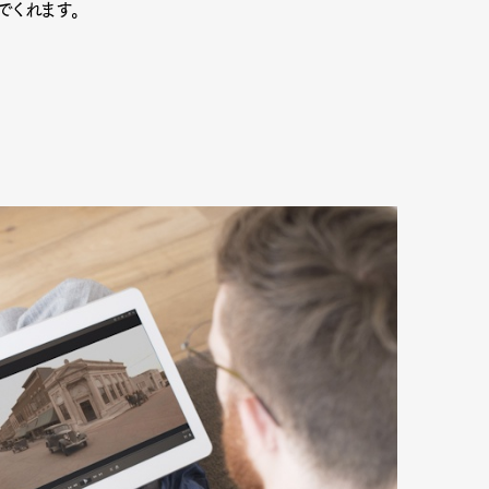
でくれます。
mbership
Magazine
Official Columnist
About
et
Pen international
Pen tw