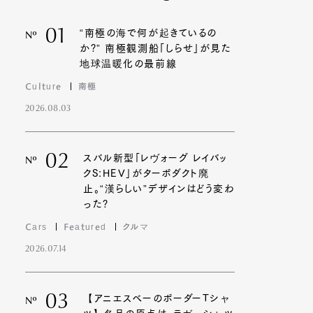
01
“南極の海で何が起きているの
Nº
か?” 南極観測船「しらせ」が見た
地球温暖化の最前線
Culture
南極
2026.08.03
02
スバル新型「レヴォーグ レイバッ
Nº
クS:HEV」がターボダクト廃
止。“漢らしい”デザインはどう変わ
った?
Cars
Featured
クルマ
2026.07.14
03
【アニエスベーのボーダーTシャ
Nº