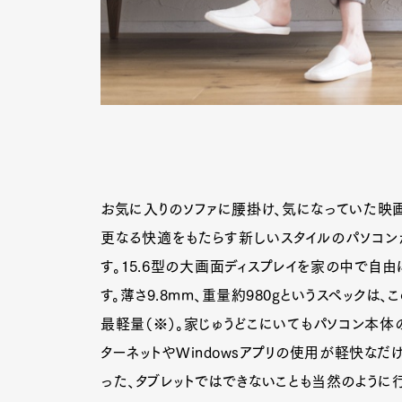
お気に入りのソファに腰掛け、気になっていた映
更なる快適をもたらす新しいスタイルのパソコンが、
す。15.6型の大画面ディスプレイを家の中で自
す。薄さ9.8mm、重量約980gというスペックは
最軽量（※）。家じゅうどこにいてもパソコン本体
G
ターネットやWindowsアプリの使用が軽快なだけで
った、タブレットではできないことも当然のように行