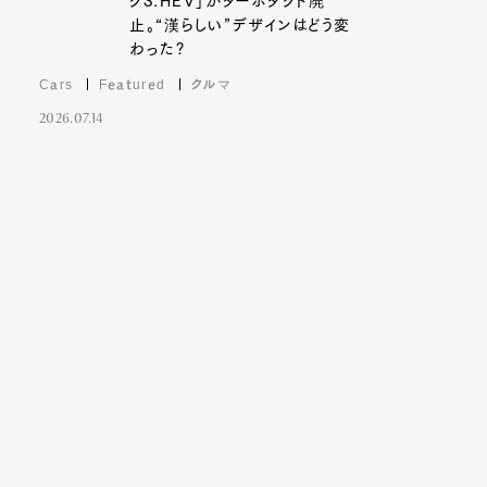
クS:HEV」がターボダクト廃
止。“漢らしい”デザインはどう変
わった?
Cars
Featured
クルマ
2026.07.14