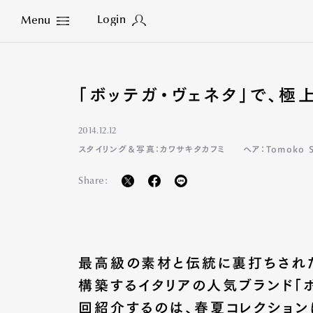
Login
Menu
Close
「ボッテガ・ヴェネタ」で、極
2014.12.12
スタイリング＆写真：カワサキタカフミ
ヘア：Tomoko S
Share:
最高級の素材と伝統に裏打ちされ
構築するイタリアの人気ブランド「ボッ
回紹介するのは、春夏コレクション