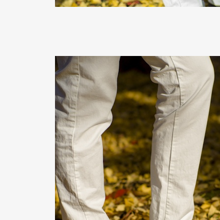
Pen Me
Pen Me