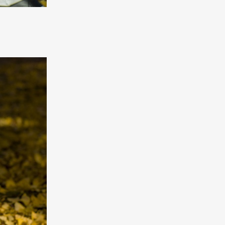
mbership
Magazine
Official Columnist
About
et
Pen international
Pen tw