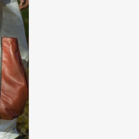
Art&Design
Watch
Fashion
ourmet
Cars
Product
Culture
Lifestyle