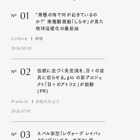
01
“南極の海で何が起きているの
Nº
か?” 南極観測船「しらせ」が見た
地球温暖化の最前線
Culture
南極
2026.08.03
02
伝統に息づく美意識を、日々の道
Nº
具に宿らせる。glo の新プロジェ
クト「日々のアトリエ」が始動
(PR)
Product
加熱式たばこ
2026.07.10
03
スバル新型「レヴォーグ レイバッ
Nº