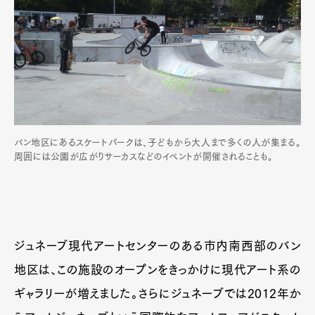
バン地区にあるスケートパークは、子どもから大人まで多くの人が集まる。
周囲には公園が広がりサーカスなどのイベントが開催されることも。
Art&Design
Watch
Fashion
Gourmet
Cars
Product
Culture
Lifestyle
ジュネーブ現代アートセンターのある市内南西部のバン
地区は、この施設のオープンをきっかけに現代アート系の
ギャラリーが増えました。さらにジュネーブでは2012年か
Pen Membership
Magazine