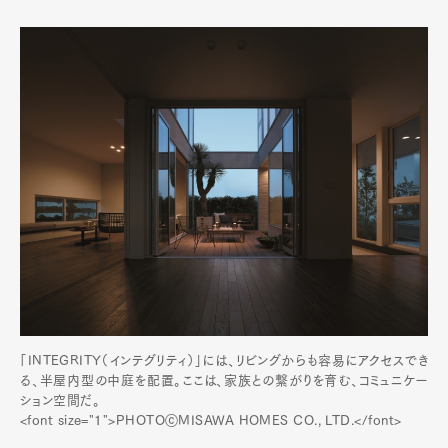
「INTEGRITY（インテグリティ）」には、リビングからも容易にアクセスでき
る、半屋内型の中庭を配置。ここは、家族との繋がりを育む、コミュニケー
ション空間だ。
<font size="1">PHOTOⓒMISAWA HOMES CO., LTD.</font>