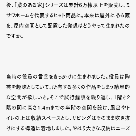
後、「蔵のある家」シリーズは累計6万棟以上を販売し、ミ
サワホームを代表するヒット商品に。本来は屋外にある蔵
を、屋内空間として配置した発想はどうやって生まれたの
ですか。
当時の役員の言葉をきっかけに生まれました。役員は陶
Art&Design
Watch
Fashion
芸を趣味としていて、所有する多くの作品をしまう納屋的
Gourmet
Cars
な空間が欲しいと。そこで試行錯誤を繰り返し、1階と2
Product
Culture
Lifestyle
階の間に高さ1.4ｍまでの半階の空間を設け、風呂やト
イレの上は収納スペースとし、リビングはそのまま吹き抜
けにする構造に着地しました。やはり大きな収納はニーズ
Pen Membership
Magazine