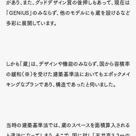
があり、また、グッドデザイン賞の後押しもあって、現在は
Official Columnist
About
Contact
「GENIUS」のみならず、他のモデルにも蔵を設けるなど
多彩に展開しています。
Pen Meet
Pen international
Pen tw
しかも「蔵」は、デザインや機能のみならず、国から容積率
の緩和（※）を受けた建築基準法においてもエポックメイ
キングなプランであり、構造であったと伺いました。
当時の建築基準法では、蔵のスペースを面積算入される
と違法になってしまう。そこで、国に対し「天井高3.2ｍの