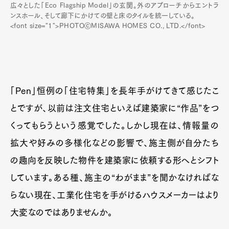
広々とした「Eco Flagship Model」の玄関。外のアプローチからエントラ
ンスホール、そして廊下にかけての壁と床のタイルを統一している。
<font size="1">PHOTOⓒMISAWA HOMES CO., LTD.</font>
「Pen」恒例の「住宅特集」を長年手がけてきて感じたこ
とですが、以前は注文住宅といえば建築家に“作品”をつ
くってもらうという感覚でした。しかし現在は、情報量の
拡大や好みの多様化などの影響で、施主側が自分たち
の趣向を反映した物件を建築家に依頼する形へとシフト
しています。ある種、施主の“わがまま”を聞かなければな
らない現在、工業化住宅を手がけるハウスメーカーはより
大変なのではありませんか。