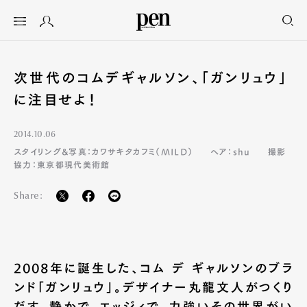
次世代のコムデギャルソン、「ガンリュウ」
に注目せよ！
2014.10.06
スタイリング&写真：カワサキタカフミ（MILD）
ヘア：shu
撮影
協力：東京都現代美術館
Share:
2008年に誕生した、コム デ ギャルソンのブラ
ンド「ガンリュウ」。デザイナー丸龍文人がつくり
だす、静かで、エッジィで、力強いその世界がい