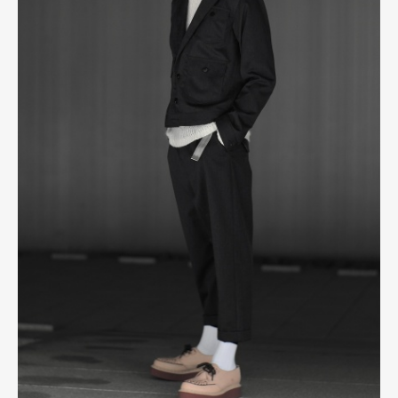
Product
Culture
Lifestyle
Pen Membership
Magazine
Official Columnist
About
Contact
Pen Meet
Pen international
Pen tw