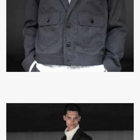
Art&Design
Watch
Fashion
Gourmet
Cars