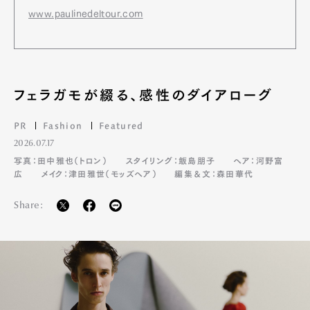
www.paulinedeltour.com
フェラガモが綴る、感性のダイアローグ
PR
Fashion
Featured
2026.07.17
写真：田中雅也（トロン）
スタイリング：飯島朋子
ヘア：河野富
広
メイク：津田雅世（モッズヘア）
編集＆文：森田華代
Share: