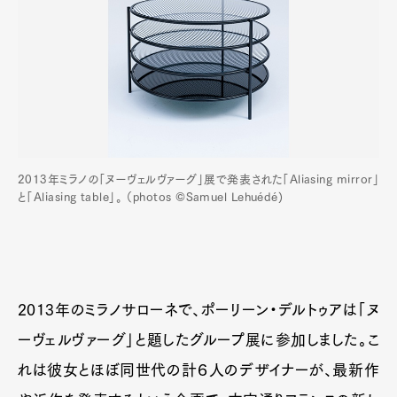
2013年ミラノの「ヌーヴェルヴァーグ」展で発表された「Aliasing mirror」
と「Aliasing table」。 （photos ©Samuel Lehuédé)
Art&Design
Watch
Fashion
Gourmet
Cars
Product
Culture
Lifestyle
2013年のミラノサローネで、ポーリーン・デルトゥアは「ヌ
ーヴェルヴァーグ」と題したグループ展に参加しました。こ
れは彼女とほぼ同世代の計６人のデザイナーが、最新作
Pen Membership
Magazine