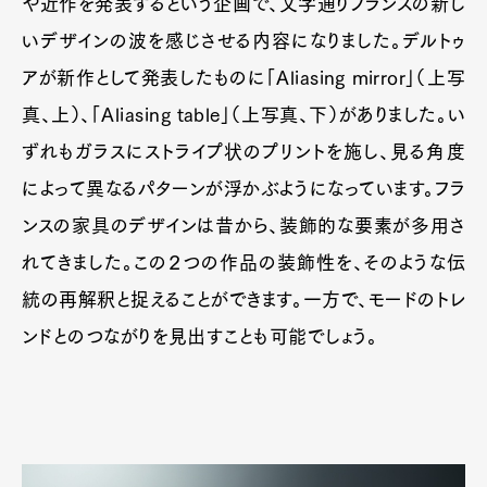
や近作を発表するという企画で、文字通りフランスの新し
Official Columnist
About
いデザインの波を感じさせる内容になりました。デルトゥ
Contact
アが新作として発表したものに「Aliasing mirror」（上写
真、上）、「Aliasing table」（上写真、下）がありました。い
Pen Meet
ずれもガラスにストライプ状のプリントを施し、見る角度
によって異なるパターンが浮かぶようになっています。フラ
Pen international
Pen tw
ンスの家具のデザインは昔から、装飾的な要素が多用さ
れてきました。この２つの作品の装飾性を、そのような伝
統の再解釈と捉えることができます。一方で、モードのトレ
ンドとのつながりを見出すことも可能でしょう。