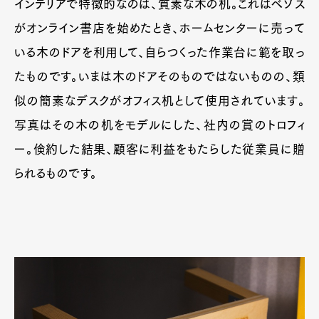
インテリアで特徴的なのは、質素な木の机。これはベゾス
がオンライン書店を始めたとき、ホームセンターに売って
いる木のドアを利用して、自らつくった作業台に範を取っ
たものです。いまは木のドアそのものではないものの、類
似の簡素なデスクがオフィス机として使用されています。
写真はその木の机をモデルにした、社内の賞のトロフィ
ー。倹約した結果、顧客に利益をもたらした従業員に贈
られるものです。
Art&Design
Watch
Fashion
Gourmet
Cars
Product
Culture
Lifestyle
Pen Membership
Magazine